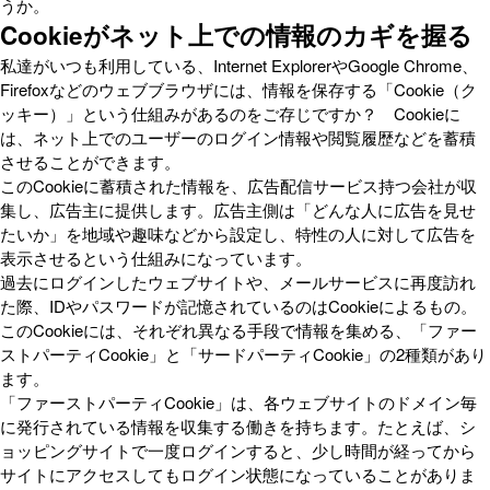
うか。
Cookieがネット上での情報のカギを握る
私達がいつも利用している、Internet ExplorerやGoogle Chrome、
Firefoxなどのウェブブラウザには、情報を保存する「Cookie（ク
ッキー）」という仕組みがあるのをご存じですか？ Cookieに
は、ネット上でのユーザーのログイン情報や閲覧履歴などを蓄積
させることができます。
このCookieに蓄積された情報を、広告配信サービス持つ会社が収
集し、広告主に提供します。広告主側は「どんな人に広告を見せ
たいか」を地域や趣味などから設定し、特性の人に対して広告を
表示させるという仕組みになっています。
過去にログインしたウェブサイトや、メールサービスに再度訪れ
た際、IDやパスワードが記憶されているのはCookieによるもの。
このCookieには、それぞれ異なる手段で情報を集める、「ファー
ストパーティCookie」と「サードパーティCookie」の2種類があり
ます。
「ファーストパーティCookie」は、各ウェブサイトのドメイン毎
に発行されている情報を収集する働きを持ちます。たとえば、シ
ョッピングサイトで一度ログインすると、少し時間が経ってから
サイトにアクセスしてもログイン状態になっていることがありま