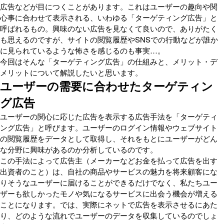
広告などが目につくことがあります。これはユーザーの趣向や関
心事に合わせて表示される、いわゆる「ターゲティング広告」と
呼ばれるもの。興味のない広告を見なくて良いので、ありがたく
も思えるのですが、サイトの閲覧履歴やSNSでの行動などが誰か
に見られているような怖さを感じるのも事実…。
今回はそんな「ターゲティング広告」の仕組みと、メリット・デ
メリットについて解説したいと思います。
ユーザーの需要に合わせたターゲティン
グ広告
ユーザーの関心に応じた広告を表示する広告手法を「ターゲティ
ング広告」と呼びます。ユーザーのログイン情報やウェブサイト
の閲覧履歴をデータとして取得し、それをもとにユーザーがどん
な分野に興味があるのか分析しているのです。
この手法によって広告主（メーカーなどお金を払って広告を出す
出資者のこと）は、自社の商品やサービスの魅力を将来顧客にな
りそうなユーザーに届けることができるだけでなく、私たちユー
ザーも欲しかったモノや気になるサービスに出会う機会が増える
ことになります。では、実際にネットで広告を表示させるにあた
り、どのような流れでユーザーのデータを収集しているのでしょ