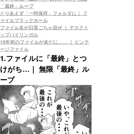
「最終」ループ
とりあえず「一時保存」フォルダに｜ フ
ァイルブラックホール
ファイル名が日英ごちゃ混ぜ ｜ デスクト
ップバイリンガル
10年前のファイルが未だに…… ｜ ビンテ
ージファイル
1.ファイルに「最終」とつ
けがち…｜ 無限「最終」ル
ープ