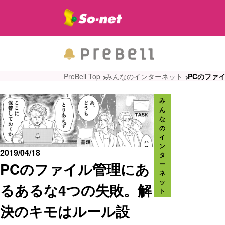
PreBell Top
みんなのインターネット
PCのファ
み
ん
な
の
イ
ン
2019/04/18
タ
PCのファイル管理にあ
ー
ネ
ッ
るあるな4つの失敗。解
ト
決のキモはルール設