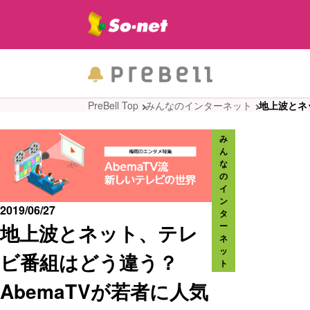
PreBell Top
みんなのインターネット
地上波とネ
み
ん
な
の
イ
ン
2019/06/27
タ
地上波とネット、テレ
ー
ネ
ッ
ビ番組はどう違う？
ト
AbemaTVが若者に人気