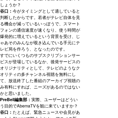
しょうか？
谷口：
今がタイミングとして適していると
判断したからです。若者がテレビ自体を見
る機会が減っているいっぽうで、スマート
フォンの通信速度が速くなり、使う時間が
爆発的に増えているという背景を受け、じ
ゃあそのみんなが覗き込んでいる手元にテ
レビ局を作ろう、となったのです。
すでにいくつものサブスクリプションサー
ビスが登場しているなか、後発サービスの
オリジナリティとして、テレビのようなク
オリティの多チャンネル視聴を無料にし
て、放送終了した番組のアーカイブ視聴の
み有料にすれば、ニーズがあるのではない
かと思いました。
PreBell編集部：
実際、ユーザーはどうい
う目的でAbemaTVを観に来ていますか？
谷口：
たとえば、緊急ニュースや会見があ