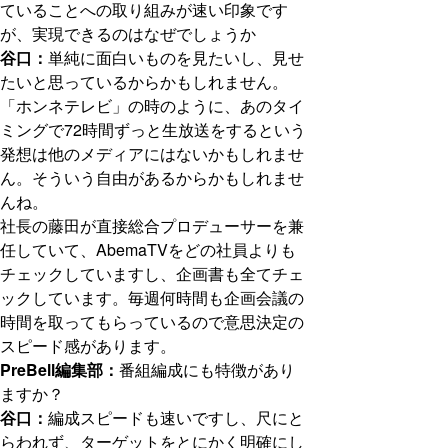
ていることへの取り組みが速い印象です
が、実現できるのはなぜでしょうか
谷口：
単純に面白いものを見たいし、見せ
たいと思っているからかもしれません。
「ホンネテレビ」の時のように、あのタイ
ミングで72時間ずっと生放送をするという
発想は他のメディアにはないかもしれませ
ん。そういう自由があるからかもしれませ
んね。
社長の藤田が直接総合プロデューサーを兼
任していて、AbemaTVをどの社員よりも
チェックしていますし、企画書も全てチェ
ックしています。毎週何時間も企画会議の
時間を取ってもらっているので意思決定の
スピード感があります。
PreBell編集部：
番組編成にも特徴があり
ますか？
谷口：
編成スピードも速いですし、尺にと
らわれず、ターゲットをとにかく明確にし