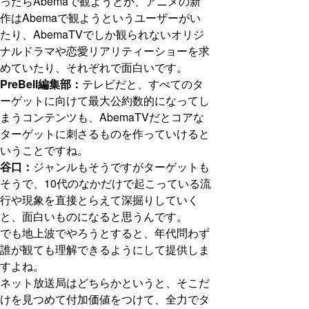
ったらAbemaで観ようとか、アニメの新
作はAbemaで観ようというユーザーがい
たり、AbemaTVでしか観られないオリジ
ナルドラマや恋愛リアリティーショーを求
めていたり、それぞれで面白いです。
PreBell編集部：
テレビだと、すべてのタ
ーゲットに向けて最大公約数的になってし
まうコンテンツも、AbemaTVだとコアな
ターゲットに刺さるものを作っていけると
いうことですね。
谷口：
ジャンルもそうですがターゲットも
そうで、10代のなかだけで起こっている流
行や現象を直接とらえて深掘りしていく
と、面白いものになると思うんです。
でも地上波でやろうとすると、年代問わず
誰が観ても理解できるようにして提供しま
すよね。
ネット放送局はどちらかというと、そこだ
けを見つめて付加価値をつけて、全力でタ