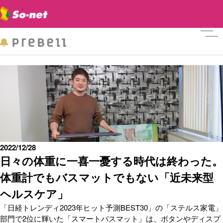
メニ
2022/12/28
日々の体重に一喜一憂する時代は終わった。
体重計でもバスマットでもない「近未来型
ヘルスケア」
「日経トレンディ2023年ヒット予測BEST30」の「ステルス家電」
部門で2位に輝いた「スマートバスマット」は、ボタンやディスプ