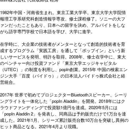
1982年中国・河南省生まれ。東京工業大学卒。東京大学大学院情
報理工学系研究科創造情報学専攻、修士課程修了。ソニーの大フ
ァンだったこともあり、日本への留学を決め、アルバイトをしな
がら語学専門学校で日本語を学び、大学に進学。
在学時に、大企業の技術者がメンターとなって創造的技術者を育
成するプログラム「実践工房」を通して「ポップイン」という新
しいサービスを発明、特許を取得。2008年、修士在学中に、東大
のベンチャー向け投資ファンド「東京大学エッジキャピタル
（UTEC）」の制度を利用し、popIn創業。2015年 中国の検索エン
ジン大手「百度（バイドゥ）」の日本法人バイドゥ株式会社と経
営統合。
2017年 世界で初めてプロジェクターBluetoothスピーカー、シーリ
ングライトを一体化した「popIn Aladdin」を開発。2018年にはク
ラウドファンディングで投資額1億円を達成。2020年5月には
「popIn Aladdin 2」を発表し、同商品は予約販売だけで1万台を達
成した。2021年1月、シリーズ累計販売台数10万台を突破し異例の
ヒット商品となる。2021年4月より現職。