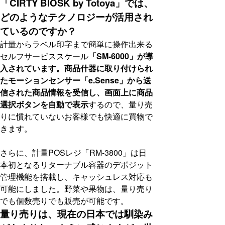
「CIRTY BIOSK by Totoya」では、
どのようなテクノロジーが活用され
ているのですか？
計量からラベル印字まで簡単に操作出来る
セルフサービススケール
「SM-6000」が導
入されています。商品什器に取り付けられ
たモーションセンサー「e.Sense」から送
信された商品情報を受信し、画面上に商品
選択ボタンを自動で表示
するので、量り売
りに慣れていないお客様でも快適に買物で
きます。
さらに、計量POSレジ「RM-3800」は日
本初となるリターナブル容器のデポジット
管理機能を搭載し、キャッシュレス対応も
可能にしました。野菜や果物は、量り売り
でも個数売りでも販売が可能です。
量り売りは、現在の日本では馴染み