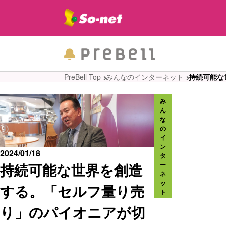
PreBell Top
みんなのインターネット
持続可能な
み
ん
な
の
イ
ン
2024/01/18
タ
持続可能な世界を創造
ー
ネ
ッ
する。「セルフ量り売
ト
り」のパイオニアが切