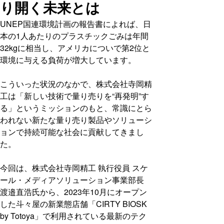
り開く未来とは
UNEP国連環境計画の報告書によれば、日
本の1人あたりのプラスチックごみは年間
32kgに相当し、アメリカについで第2位と
環境に与える負荷が増大しています。
こういった状況のなかで、株式会社寺岡精
工は「新しい技術で量り売りを“再発明”す
る」というミッションのもと、常識にとら
われない新たな量り売り製品やソリューシ
ョンで持続可能な社会に貢献してきまし
た。
今回は、株式会社寺岡精工 執行役員 スケ
ール・メディアソリューション事業部長
渡邉直浩氏から、2023年10月にオープン
した斗々屋の新業態店舗「CIRTY BIOSK
by Totoya」で利用されている最新のテク