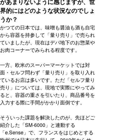
があまりないように感じますが、世
界的にはどのような状況なのでしょ
うか？
かつての日本では、味噌も醤油も酒も自宅
から容器を持参して「量り売り」で売られ
ていましたが、現在はデパ地下のお惣菜や
お肉コーナーでみられる程度です。
一方、欧米のスーパーマーケットでは対
面・セルフ問わず「量り売り」を取り入れ
ているお店は多いです。ただ「セルフ量り
売り」については、現地で実際にやってみ
ると、容器の重さを引いたり、商品番号を
入力する際に手間がかかり面倒です。
そういった課題を解決したのが、先ほどご
紹介した「SM-6000」と連動する
「e.Sense」で、フランスをはじめとする
欧州では日本に先行して、2019年からサ