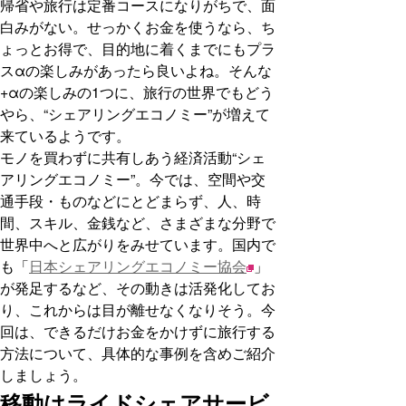
帰省や旅行は定番コースになりがちで、面
白みがない。せっかくお金を使うなら、ち
ょっとお得で、目的地に着くまでにもプラ
スαの楽しみがあったら良いよね。そんな
+αの楽しみの1つに、旅行の世界でもどう
やら、“シェアリングエコノミー”が増えて
来ているようです。
モノを買わずに共有しあう経済活動“シェ
アリングエコノミー”。今では、空間や交
通手段・ものなどにとどまらず、人、時
間、スキル、金銭など、さまざまな分野で
世界中へと広がりをみせています。国内で
も「
日本シェアリングエコノミー協会
」
が発足するなど、その動きは活発化してお
り、これからは目が離せなくなりそう。今
回は、できるだけお金をかけずに旅行する
方法について、具体的な事例を含めご紹介
しましょう。
移動はライドシェアサービ