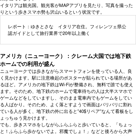
イタリアは観光国。観光客がMAPアプリを見たり、写真を撮った
りという歩きスマホ勢も沢山いるという状況です。
レポート：ゆきとさな イタリア在住。フィレンツェ県公
認ガイドとして旅行業界で20年以上働く
アメリカ（ニューヨーク）：クレーム大国では地下鉄
ホームでの利用が盛ん
ニューヨークでは歩きながらスマートフォンを使っている人、良
く見かけます。駅に注意喚起のポスターが貼られている場所があ
るほど。アメリカの地下鉄はWi-Fiが整備され、無料で誰でも使え
ます。そのため、地下鉄のホームで電車待ちの人は大半スマホで
ゲームなどをしていますし、そのまま電車内でもゲームをしてい
る人ばかり。そのため、よく落とすようで画面はバリバリに割れ
ている人が多く、地下鉄の外に出ると”40$リペア”なんて看板をし
ょっちゅう見かけます。
でも、歩きスマホをしながらふらふらと歩いていると、「ちょっ
と！ふらふら歩かないでよ。邪魔でしょ！」などと後ろから大声