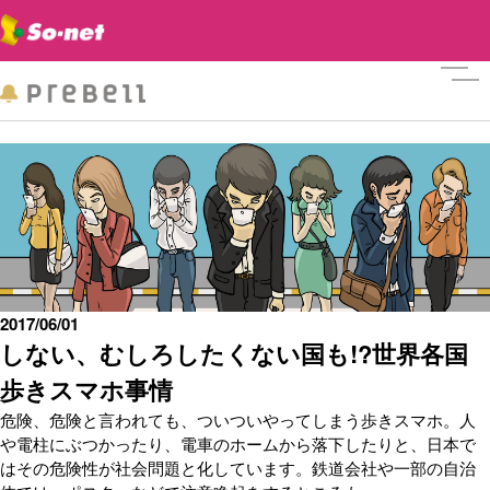
メニ
2017/06/01
しない、むしろしたくない国も!?世界各国
歩きスマホ事情
危険、危険と言われても、ついついやってしまう歩きスマホ。人
や電柱にぶつかったり、電車のホームから落下したりと、日本で
はその危険性が社会問題と化しています。鉄道会社や一部の自治