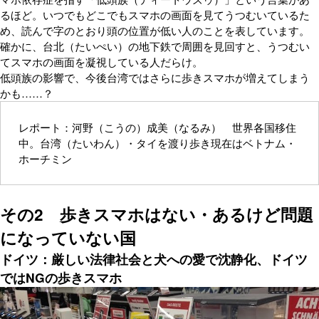
るほど。いつでもどこでもスマホの画面を見てうつむいているた
め、読んで字のとおり頭の位置が低い人のことを表しています。
確かに、台北（たいぺい）の地下鉄で周囲を見回すと、うつむい
てスマホの画面を凝視している人だらけ。
低頭族の影響で、今後台湾ではさらに歩きスマホが増えてしまう
かも……？
レポート：河野（こうの）成美（なるみ） 世界各国移住
中。台湾（たいわん）・タイを渡り歩き現在はベトナム・
ホーチミン
その2 歩きスマホはない・あるけど問題
になっていない国
ドイツ：厳しい法律社会と犬への愛で沈静化、ドイツ
ではNGの歩きスマホ