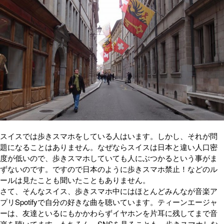
スイスでは歩きスマホをしている人はいます。しかし、それが問
題になることはありません。なぜならスイスは日本と違い人口密
度が低いので、歩きスマホしていても人にぶつかるという事がま
ずないのです。ですので日本のように歩きスマホ禁止！などのル
ールは見たことも聞いたこともありません。
さて、そんなスイス、歩きスマホ中にはほとんどみんなが音楽ア
プリSpotifyで自分の好きな曲を聴いています。ティーンエージャ
ーは、友達といるにもかかわらずイヤホンを片耳に残してまで音
楽を聴いてます。もちろん、SNSを見ることも。歩きスマホしな