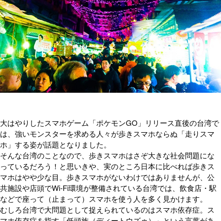
大はやりしたスマホゲーム「ポケモンGO」リリース直後の台湾で
は、強いモンスターを求める人々が歩きスマホならぬ「走りスマ
ホ」する姿が話題となりました。
そんな台湾のことなので、歩きスマホはさぞ大きな社会問題にな
っているだろう！と思いきや、実のところ日本に比べれば歩きス
マホはやや少な目。歩きスマホがないわけではありませんが、公
共施設や店頭でWi-Fi環境が整備されている台湾では、飲食店・駅
などで座って（止まって）スマホを使う人を多く見かけます。
むしろ台湾で大問題として捉えられているのはスマホ依存症。ス
マホ依存症を指す「低頭族（ディートウズゥ）」という言葉があ