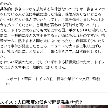
のため。
具体的に歩きスマホを規制する法律はないのですが、歩きスマホ
をしている人が仮に事故に遭った場合、保険がおりないどころ
か、例え本人が死んでいたとしても、「車を傷付けましたね？お
金を払ってください」と遺族が言われる可能性が高いのです。
また、ドイツは犬をとても大切にする国。ポケモンGOが流行した
際に、一時的に歩きスマホをする人が街にあふれたのですが、携
帯ゲームに熱中する人間が犬にぶつかったり、自転車でひいたり
という事件が発生したところ、ニュースで大々的に取り上げら
れ、社会問題に。となると、一気に歩きスマホは沈静化しまし
た。
かわいい家族のため、そしていずれ来る賠償責任のため。ドイツ
では歩きスマホは一般的ではありません。
レポート：華酉 ドイツ在住。日系企業ドイツ支店で勤務
中
スイス：人口密度の低さで問題発生せず!?