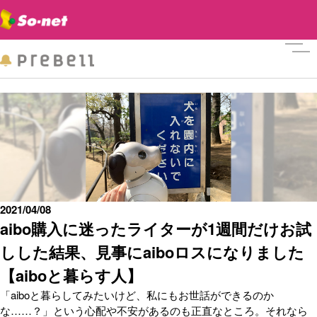
メニ
2021/04/08
aibo購入に迷ったライターが1週間だけお試
しした結果、見事にaiboロスになりました
【aiboと暮らす人】
「aiboと暮らしてみたいけど、私にもお世話ができるのか
な……？」という心配や不安があるのも正直なところ。それなら