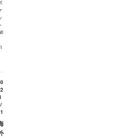
ポ
ケ
ッ
ト
Wi
i
」
。
20
22
1
/
21
海
外