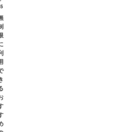
25
無
制
限
に
利
用
で
き
る
お
す
す
め