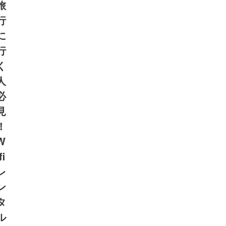
旅
行
に
行
く
人
必
見
！
W
fi
レ
ン
タ
ル