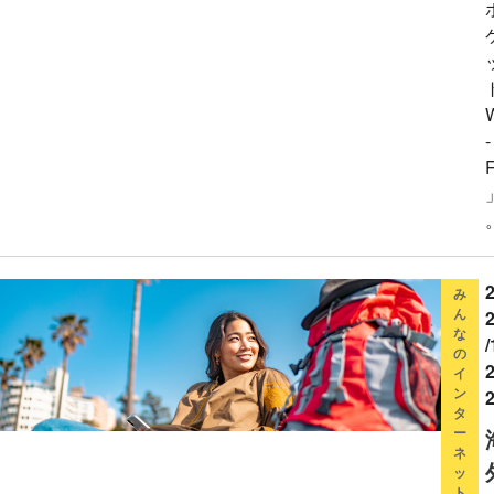
-
F
み
ん
な
/
の
2
イ
ン
タ
ー
ネ
ッ
ト