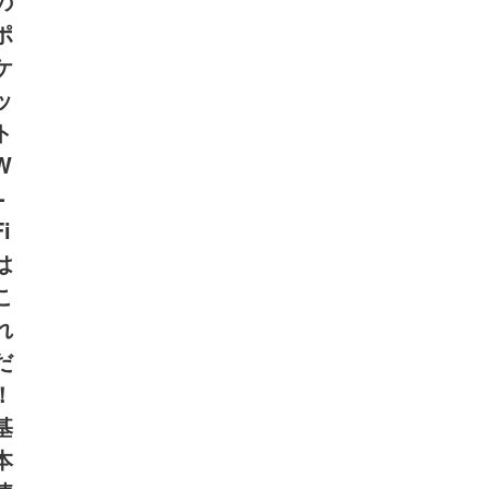
の
ポ
ケ
ッ
ト
W
-
Fi
は
こ
れ
だ
！
基
本