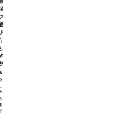
情
報
や
選
び
方
も
解
説
手
軽
に
持
ち
運
び
、