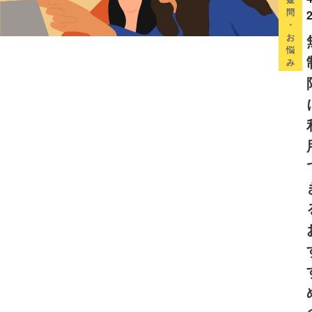
問
・
お
悩
み