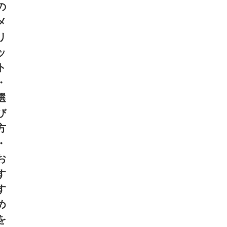
の
メ
リ
ッ
ト
・
選
び
方
・
お
す
す
め
を