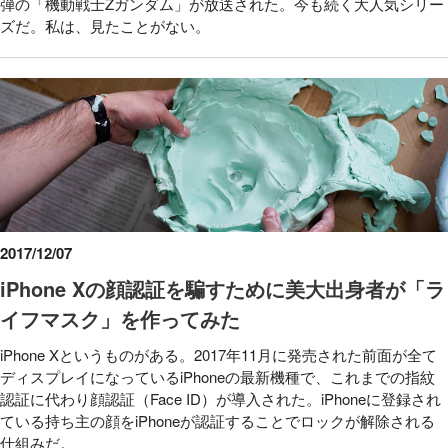
弾の「機動戦士Zガンダム」が放送された。今も続く大人気シリー
ズだ。私は、見たことがない。
2017/12/07
iPhone Xの顔認証を騙すために美大出身者が「ラ
イフマスク」を作ってみた
iPhone Xというものがある。2017年11月に発売された前面が全て
ディスプレイになっているiPhoneの最新機種で、これまでの指紋
認証に代わり顔認証（Face ID）が導入された。iPhoneに登録され
ている持ち主の顔をiPhoneが認証することでロックが解除される
仕組みだ。