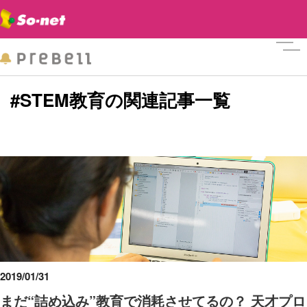
メニ
#STEM教育の関連記事一覧
2019/01/31
まだ“詰め込み”教育で消耗させてるの？ 天才プロ