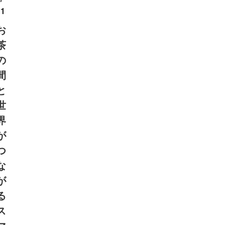
11
お
茶
の
間
と
世
界
が
つ
な
が
る
ス