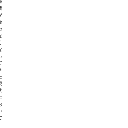
時
間
が
合
わ
な
く
な
っ
て
き
た
現
代
に
お
い
て
、