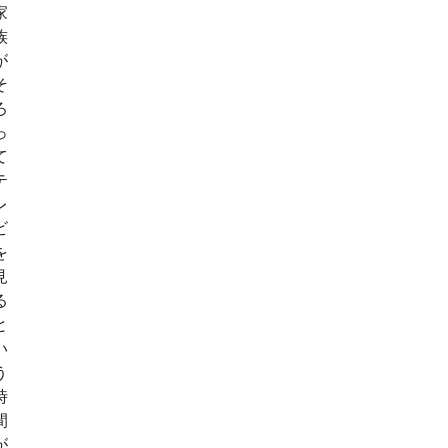
家
族
が
そ
ろ
っ
て
テ
レ
ビ
を
見
る
と
い
う
時
間
が