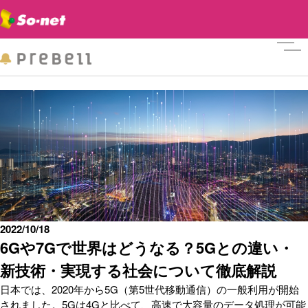
メニ
2022/10/18
6Gや7Gで世界はどうなる？5Gとの違い・
新技術・実現する社会について徹底解説
日本では、2020年から5G（第5世代移動通信）の一般利用が開始
されました。5Gは4Gと比べて、高速で大容量のデータ処理が可能