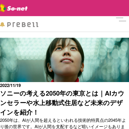
メニ
2022/11/19
ソニーの考える2050年の東京とは｜AIカウ
ンセラーや水上移動式住居など未来のデザ
インを紹介！
2050年は、AIが人間を超えるといわれる技術的特異点の2045年よ
り後の世界です。AIが人間を支配するなど暗いイメージもありま