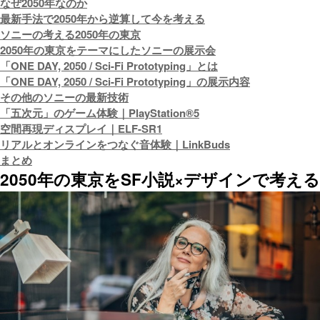
なぜ2050年なのか
最新手法で2050年から逆算して今を考える
ソニーの考える2050年の東京
2050年の東京をテーマにしたソニーの展示会
「ONE DAY, 2050 / Sci-Fi Prototyping」とは
「ONE DAY, 2050 / Sci-Fi Prototyping」の展示内容
その他のソニーの最新技術
「五次元」のゲーム体験｜PlayStation®5
空間再現ディスプレイ｜ELF-SR1
リアルとオンラインをつなぐ音体験｜LinkBuds
まとめ
2050年の東京をSF小説×デザインで考える