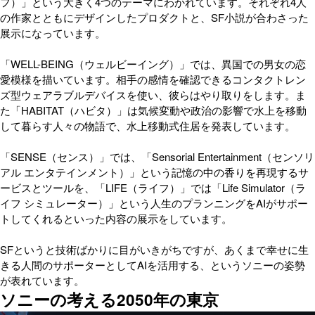
フ）」という大きく4つのテーマにわかれています。それぞれ4人
の作家とともにデザインしたプロダクトと、SF小説が合わさった
展示になっています。
「WELL-BEING（ウェルビーイング）」では、異国での男女の恋
愛模様を描いています。相手の感情を確認できるコンタクトレン
ズ型ウェアラブルデバイスを使い、彼らはやり取りをします。ま
た「HABITAT（ハビタ）」は気候変動や政治の影響で水上を移動
して暮らす人々の物語で、水上移動式住居を発表しています。
「SENSE（センス）」では、「Sensorial Entertainment（センソリ
アル エンタテインメント）」という記憶の中の香りを再現するサ
ービスとツールを、「LIFE（ライフ）」では「Life Simulator（ラ
イフ シミュレーター）」という人生のプランニングをAIがサポー
トしてくれるといった内容の展示をしています。
SFというと技術ばかりに目がいきがちですが、あくまで幸せに生
きる人間のサポーターとしてAIを活用する、というソニーの姿勢
が表れています。
ソニーの考える2050年の東京