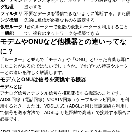
ルーティン
グ処理
提示する
フィルタリ
不要なデータを通信できないように遮断する。また優
ング機能
先的に通信が必要なものを設定する
仮想ルータ
1台のルーターで複数の仮想ルーターを利用すること
ー機能
で、複数のネットワークを構築できる
モデムやONUなど他機器との違いってな
に？
「ルーター」と並んで「モデム」や「ONU」といった言葉も耳に
したことがあるのではないでしょうか。それぞれの特徴やルータ
ーとの違いを詳しく解説します。
モデムとONUは信号を変換する機器
モデムとは
アナログ信号とデジタル信号を相互変換する機器のことです。
ADSL回線（電話回線）やCATV回線（ケーブルテレビ回線）を利
用するとき、または、VDSL方式（ADSLと同じ電話回線を利用し
て信号を送る方法で、ADSLより短距離で高速）で接続する場合に
必要です。
ADSL回線やCATV回線などを利用して送られてきたデータは、