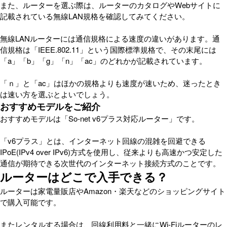
また、ルーターを選ぶ際は、ルーターのカタログやWebサイトに
記載されている無線LAN規格を確認してみてください。
無線LANルーターには通信規格による速度の違いがあります。通
信規格は「IEEE.802.11」という国際標準規格で、その末尾には
「a」「b」「g」「n」「ac」のどれかが記載されています。
「ｎ」と「ac」はほかの規格よりも速度が速いため、迷ったとき
は速い方を選ぶとよいでしょう。
おすすめモデルをご紹介
おすすめモデルは「So-net v6プラス対応ルーター」です。
「v6プラス」とは、インターネット回線の混雑を回避できる
IPoE(IPv4 over IPv6)方式を使用し、従来よりも高速かつ安定した
通信が期待できる次世代のインターネット接続方式のことです。
ルーターはどこで入手できる？
ルーターは家電量販店やAmazon・楽天などのショッピングサイト
で購入可能です。
またレンタルする場合は、回線利用料と一緒にWi-Fiルーターのレ