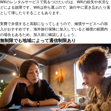
Wifiのレンタルサービスで気をつけたいのは、Wifiの紛失や水没な
どによる故障です。Wifiは持ち運ぶので、旅行中に置き忘れたり落
として壊したりすることもあります。
実費で弁償すると高額になってしまうので、補償サービスへの加
入がおすすめです。海外旅行保険に加入していると補償の範囲内
の場合もあるため、加入前に確認しましょう。
無制限でも地域によって通信制限あり