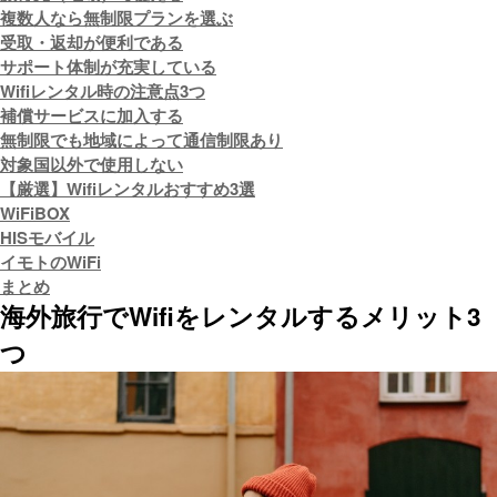
複数人なら無制限プランを選ぶ
受取・返却が便利である
サポート体制が充実している
Wifiレンタル時の注意点3つ
補償サービスに加入する
無制限でも地域によって通信制限あり
対象国以外で使用しない
【厳選】Wifiレンタルおすすめ3選
WiFiBOX
HISモバイル
イモトのWiFi
まとめ
海外旅行でWifiをレンタルするメリット3
つ