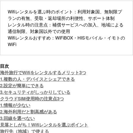
Wifiレンタルを選ぶ時のポイント：利用対象国、無制限プ
ランの有無、受取・返却場所の利便性、サポート体制
レンタル時の注意点：補償サービスへの加入、地域による
通信制限、対象国以外での使用
Wifiレンタルおすすめ：WiFiBOX・HISモバイル・イモトの
WiFi
目次
海外旅行でWifiをレンタルするメリット3つ
1.複数の人・デバイスとシェアできる
2.設定が簡単にできる
3.セキュリティがしっかりしている
クラウドSIM使用時の注意点3つ
1.情報が少ない
2.海外利用だと割高感がある
3.回線を選べない
見落としがち！Wifiレンタルを選ぶポイント
旅行先（地域）で使える