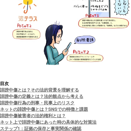
目次
誹謗中傷とは？その法的背景を理解する
誹謗中傷の定義とは？法的観点から考える
誹謗中傷行為の刑事・民事上のリスク
ネットの誹謗中傷とは？SNSでの特徴と課題
誹謗中傷被害者の法的権利とは？
ネット上で誹謗中傷にあった時の具体的な対策法
ステップ1：証拠の保存と事実関係の確認