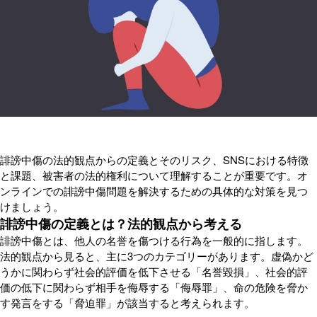
誹謗中傷の法的観点からの定義とそのリスク、SNSにおける特徴
と課題、被害者の法的権利について理解することが重要です。オ
ンラインでの誹謗中傷問題を解決するための具体的な対策を見つ
けましょう。
誹謗中傷の定義とは？法的観点から考える
誹謗中傷とは、他人の名誉を傷つける行為を一般的に指します。
法的観点から見ると、主に3つのカテゴリーがあります。虚偽かど
うかに関わらず社会的評価を低下させる「名誉毀損」、社会的評
価の低下に関わらず相手を侮辱する「侮辱罪」、命の危険を脅か
す発言をする「脅迫罪」が該当すると考えられます。