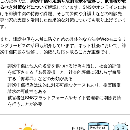
この記事では、
誹謗中傷の定義や法的背景を理解し、被害者が取
るべき対策などについて
解説しています。SNSやオンラインにお
ける誹謗中傷の特徴や課題、そして警察や弁護士などの相談先、
専門家の支援を活用した効果的な対策についても取り上げていま
す。
また、誹謗中傷を未然に防ぐための具体的な方法やWebモニタリ
ングサービスの活用も紹介しています。ネット社会において、誹
謗中傷問題を理解し、的確な対応を取ることが重要です。
誹謗中傷は他人の名誉を傷つける行為を指し、社会的評価
を低下させる「名誉毀損」と、社会的評価に関わらず侮辱
する「侮辱罪」などの分類がある
誹謗中傷行為は法的に対応可能なケースもあり、損害賠償
請求の可能性もある
被害者はSNSプラットフォームやサイト管理者に削除要請
を行うことが必要