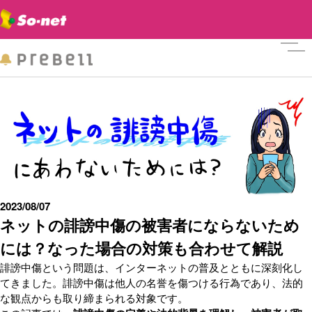
メニ
2023/08/07
ネットの誹謗中傷の被害者にならないため
には？なった場合の対策も合わせて解説
誹謗中傷という問題は、インターネットの普及とともに深刻化し
てきました。誹謗中傷は他人の名誉を傷つける行為であり、法的
な観点からも取り締まられる対象です。