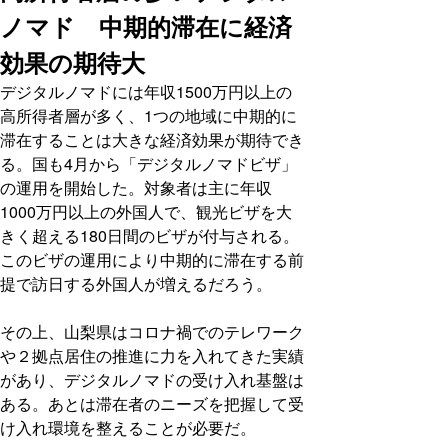
ノマド 中期的滞在に経済
効果の期待大
デジタルノマドには年収1500万円以上の
高所得者層が多く、1つの地域に中期的に
滞在することは大きな経済効果が期待でき
る。国も4月から「デジタルノマドビザ」
の運用を開始した。対象者は主に年収
1000万円以上の外国人で、観光ビザを大
きく超える180日間のビザが付与される。
このビザの運用により中期的に滞在する前
提で訪日する外国人が増えるだろう。
その上、山梨県はコロナ禍でのテレワーク
や２拠点居住の推進に力を入れてきた実績
があり、デジタルノマドの受け入れ基盤は
ある。あとは滞在者のニーズを把握して受
け入れ環境を整えることが必要だ。