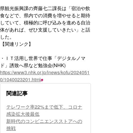
県観光振興課の齊藤七二課長は「宿泊や飲
食などで、県内での消費を増やせると期待
していて、積極的に呼び込みを進める自治
体があれば、ぜひ支援していきたい」と話
した。
【関連リンク】
・ＩＴ活用し世界で仕事「デジタルノマ
ド」誘致へ県など勉強会(NHK)
https://www3.nhk.or.jp/lnews/kofu/2024051
0/1040023201.html
関連記事
テレワーク率22%まで低下、コロナ
感染拡大後最低
新時代のコンビニエンスストアへの
挑戦