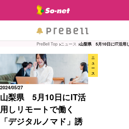
PreBell Top
ニュース
山梨県 5月10日にIT活
ニ
ュ
ー
ス
2024/05/27
山梨県 5月10日にIT活
用しリモートで働く
「デジタルノマド」誘