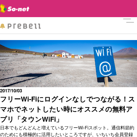
メニ
2017/10/03
フリーWi-Fiにログインなしでつながる！ス
マホでネットしたい時にオススメの無料ア
プリ「タウンWiFi」
日本でもどんどんと増えているフリーWi-Fiスポット。通信料節約
のためにも積極的に活用したいところですが、いちいち会員登録