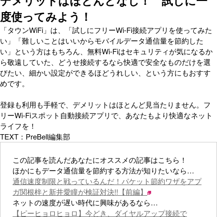
デメリットはほとんどなし！ 試しに一
度使ってみよう！
「タウンWiFi」は、「試しにフリーWi-Fi接続アプリを使ってみた
い」「難しいことはいいからモバイルデータ通信量を節約した
い」という方はもちろん、無料Wi-Fiはセキュリティが気になるか
ら敬遠していた、どうせ接続するなら快適で安全なものだけを選
びたい、細かい設定ができるほどうれしい、という方にもおすす
めです。
登録も利用も手軽で、デメリットはほとんど見当たりません。フ
リーWi-Fiスポット自動接続アプリで、あなたもより快適なネット
ライフを！
TEXT：PreBell編集部
この記事を読んだあなたにオススメの記事はこちら！
ほかにもデータ通信量を節約する方法が知りたいなら…
通信速度制限と戦っているんだ！パケット節約ワザをアプ
ガ関根梓と新井愛瞳が検証対決!!【前編】
ネットの速度が遅い時代に興味があるなら…
【ピーヒョロヒョロ】今どき、ダイヤルアップ接続で