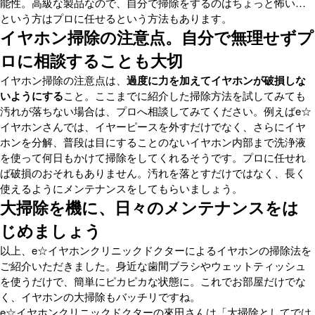
能性。高級な製品なので、自分で掃除をするのはちょっと怖い…
という方はプロに任せるという方法もあります。
イヤホン掃除の注意点。自分で無理せずプ
ロに相談することも大切
イヤホン掃除の注意点は、
過度に力を加えてイヤホンが破損しな
いようにする
こと。ここまでに紹介した掃除方法を試してみても
汚れが落ちない場合は、プロへ相談してみてください。例えばe☆
イヤホンさんでは、イヤーピースを外すだけでなく、さらにイヤ
ホンを分解、普段は目にすることのないイヤホン内部まで洗浄液
を使って何日もかけて掃除をしてくれるそうです。プロに任せれ
ば破損のおそれもありません。汚れを落とすだけではなく、長く
使えるようにメンテナンスをしてもらいましょう。
大掃除を機に、日々のメンテナンスをは
じめましょう
以上、e☆イヤホンクリニックドクターによるイヤホンの掃除法を
ご紹介いただきました。身近な歯間ブラシやウェットティッシュ
を使うだけで、簡単にピカピカな状態に。これでお部屋だけでな
く、イヤホンの大掃除もバッチリですね。
e☆イヤホンクリニックドクターの來田さんは「大掃除としてでは