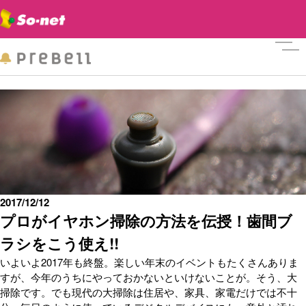
メニ
2017/12/12
プロがイヤホン掃除の方法を伝授！歯間ブ
ラシをこう使え!!
いよいよ2017年も終盤。楽しい年末のイベントもたくさんありま
すが、今年のうちにやっておかないといけないことが。そう、大
掃除です。でも現代の大掃除は住居や、家具、家電だけでは不十