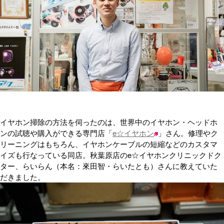
イヤホン掃除の方法を伺ったのは、世界中のイヤホン・ヘッドホ
ンの試聴や購入ができる専門店「
e☆イヤホン
」さん。修理やク
リーニングはもちろん、イヤホンケーブルの短縮などのカスタマ
イズも行なっている同店。秋葉原店のe☆イヤホンクリニックドク
ター、らいらん（本名：來田智・らいたとも）さんに教えていた
だきました。