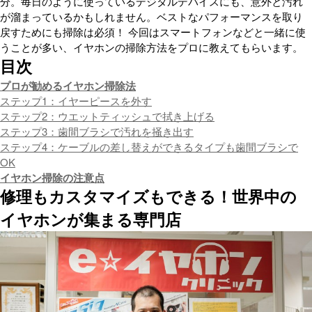
分。毎日のように使っているデジタルデバイスにも、意外と汚れ
が溜まっているかもしれません。ベストなパフォーマンスを取り
戻すためにも掃除は必須！ 今回はスマートフォンなどと一緒に使
うことが多い、イヤホンの掃除方法をプロに教えてもらいます。
目次
プロが勧めるイヤホン掃除法
ステップ1：イヤーピースを外す
ステップ2：ウエットティッシュで拭き上げる
ステップ3：歯間ブラシで汚れを掻き出す
ステップ4：ケーブルの差し替えができるタイプも歯間ブラシで
OK
イヤホン掃除の注意点
修理もカスタマイズもできる！世界中の
イヤホンが集まる専門店