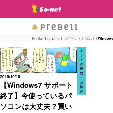
PreBell Top
ネットのギモン・お悩み
【Wind
ネ
ッ
ト
の
疑
問
2019/10/10
・
【Windows7 サポート
お
悩
み
終了】今使っているパ
ソコンは大丈夫？買い