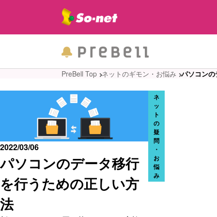
PreBell Top
ネットのギモン・お悩み
パソコンの
ネ
ッ
ト
の
疑
問
2022/03/06
・
パソコンのデータ移行
お
悩
み
を行うための正しい方
法