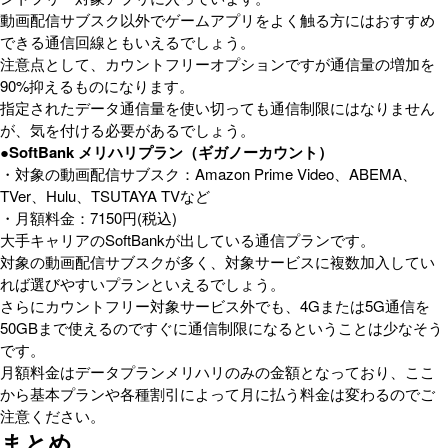
動画配信サブスク以外でゲームアプリをよく触る方にはおすすめ
できる通信回線ともいえるでしょう。
注意点として、カウントフリーオプションですが通信量の増加を
90%抑えるものになります。
指定されたデータ通信量を使い切っても通信制限にはなりません
が、気を付ける必要があるでしょう。
●SoftBank メリハリプラン（ギガノーカウント）
・対象の動画配信サブスク：Amazon Prime Video、ABEMA、
TVer、Hulu、TSUTAYA TVなど
・月額料金：7150円(税込)
大手キャリアのSoftBankが出している通信プランです。
対象の動画配信サブスクが多く、対象サービスに複数加入してい
れば選びやすいプランといえるでしょう。
さらにカウントフリー対象サービス外でも、4Gまたは5G通信を
50GBまで使えるのですぐに通信制限になるということは少なそう
です。
月額料金はデータプランメリハリのみの金額となっており、ここ
から基本プランや各種割引によって月に払う料金は変わるのでご
注意ください。
まとめ