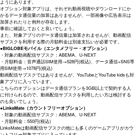
ようにあります。
オプション対象アプリは、それぞれ動画視聴やダウンロードにか
かるデータ通信量の加算はありませんが、一部画像や広告表示は
加算されたりと例外が存在します。
事前に確認しておくと良いでしょう。
また、対象アプリのデータ通信量は加算されませんが、動画配信
サブスクを利用する際の月額料金は別途支払いが必要です。
●BIGLOBEモバイル（エンタメフリー・オプション）
・対象の動画配信サブスク：ABEMA、U-NEXT
・月額料金：音声通話SIM使用→528円(税込)、データ通信+SNS専
用SIM使用→1078円(税込)
動画配信サブスクではありませんが、YouTubeとYouTube kidsも対
象アプリに入っています。
こちらのオプションはデータ通信プランを3GB以上で契約する人
に付けられるので、動画配信サブスクを利用したい方は検討する
のも良いでしょう。
●LinksMate（カウントフリーオプション）
・対象の動画配信サブスク：ABEMA、U-NEXT
・月額料金：550円(税込)
LinksMateは動画配信サブスクの他にも多くのゲームアプリがカウ
ントフリー対象アプリに入っています。