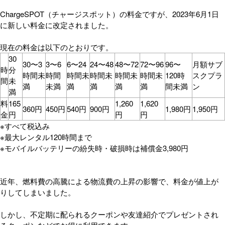
ChargeSPOT（チャージスポット）の料金ですが、2023年6月1日
に新しい料金に改定されました。
現在の料金は以下のとおりです。
30
30〜3
3〜6
6〜24
24〜48
48〜72
72〜96
96〜
月額サブ
時
分
時間未
時間
時間未
時間未
時間未
時間未
120時
スクプラ
間
未
満
未満
満
満
満
満
間未満
ン
満
料
165
1,260
1,620
360円
450円
540円
900円
1,980円
1,950円
金
円
円
円
※すべて税込み
※最大レンタル120時間まで
※モバイルバッテリーの紛失時・破損時は補償金3,980円
近年、燃料費の高騰による物流費の上昇の影響で、料金が値上が
りしてしまいました。
しかし、不定期に配られるクーポンや友達紹介でプレゼントされ