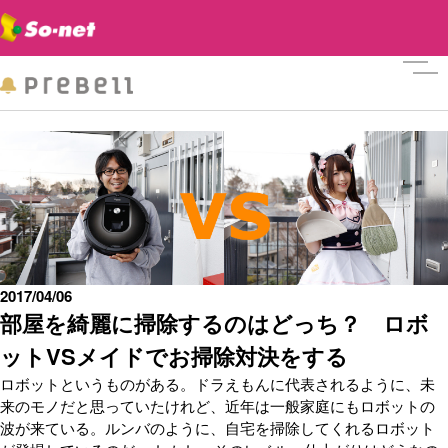
メニ
2017/04/06
部屋を綺麗に掃除するのはどっち？ ロボ
ットVSメイドでお掃除対決をする
ロボットというものがある。ドラえもんに代表されるように、未
来のモノだと思っていたけれど、近年は一般家庭にもロボットの
波が来ている。ルンバのように、自宅を掃除してくれるロボット