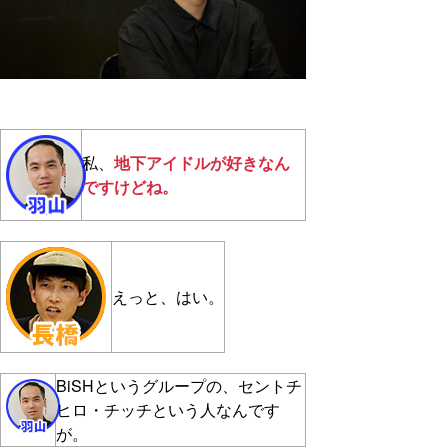
私、
地下アイドルが好きなん
ですけどね。
えっと、はい。
BiSHというグループの、セントチ
ヒロ・チッチという人なんです
が。