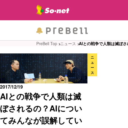
PreBell Top
ニュース
AIとの戦争で人類は滅ぼ
ニ
ュ
ー
ス
2017/12/19
AIとの戦争で人類は滅
ぼされるの？AIについ
てみんなが誤解してい