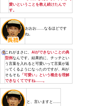
愛いということを教え続けたんで
す。
おおお……なるほどです
ね。
これがまさに、
AIができないことの典
型例
なんです。結果的に、チッチとい
う言葉を入れると可愛いって言葉が返
ってくるようになったのですが、AIが
そもそも
「可愛い」という概念を理解
できなくてですね……。
と、言いますと……