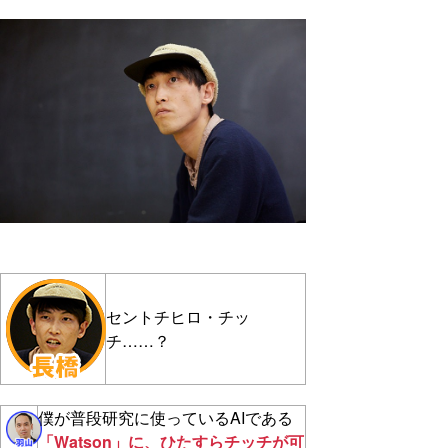
セントチヒロ・チッ
チ……？
僕が普段研究に使っているAIである
「Watson」に、ひたすらチッチが可