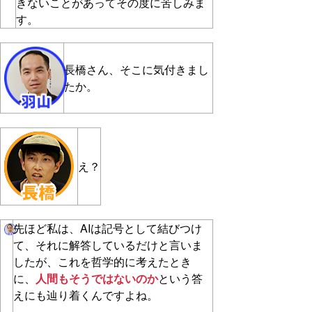
きないことがあってその度に苦しみま
す。
長橋さん、そこに気付きまし
たか。
え？
先ほど私は、AIは記号として結びつけ
て、それに解答しているだけと言いま
したが、これを哲学的に考えたとき
に、
人間もそうではないのか
という答
えにも辿り着くんですよね。