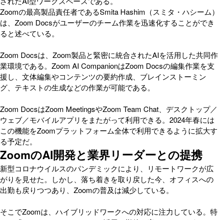
されたAI型ワークスペースである。
Zoomの最高製品責任者であるSmita Hashim（スミタ・ハシーム）
は、Zoom Docsがユーザーのチーム作業を迅速化することができ
ると述べている。
Zoom Docsは、Zoom製品と緊密に統合されたAIを活用した共同作
業環境である。Zoom AI CompanionはZoom Docsの編集作業を支
援し、文体編集やコンテンツの要約作成、ブレインストーミン
グ、テキストの生成などの作業が可能である。
Zoom DocsはZoom MeetingsやZoom Team Chat、デスクトップ／
ウェブ／モバイルアプリをまたがって利用できる。2024年春には
この機能をZoomプラットフォーム全体で利用できるように拡大す
る予定だ。
ZoomのAI開発と業界リーダーとの提携
新型コロナウイルスのパンデミックにより、リモートワークが広
がりを見せた。しかし、落ち着きを取り戻した今、オフィスへの
出勤も戻りつつあり、Zoomの普及は減少している。
そこでZoomは、ハイブリッドワークへの対応に注力している。特