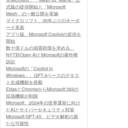
式版の提供開始と「Microsoft
Mesh」の一般公開を実施
マイクロソフト、30年ぶりのキーボ
ード革新
アプリ版、Microsoft Copilotの提供を
開始
数十億ドルの損害賠償を求める、
NYT対Open AIとMicrosoftの著作権
訴訟
Microsoftの「Copilot in
Windows」、GPT-4ベースのテキス
ト生成機能を搭載
EdgeとChromeからMicrosoft 365の
拡張機能が削除
Microsoft、2024年の世界選挙に向け
たAIとサイバーセキュリティ対策
Microsoft GPT-4V、ビデオ解析の新
たな可能性