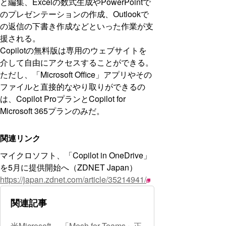
と編集、Excelの数式生成やPowerPointで
のプレゼンテーションの作成、Outlookで
の返信の下書き作成などといった作業が支
援される。
Copilotの無料版は専用のウェブサイトを
介して自由にアクセスすることができる。
ただし、「Microsoft Office」アプリやその
ファイルと直接的なやり取りができるの
は、Copilot ProプランとCopilot for
Microsoft 365プランのみだ。
関連リンク
マイクロソフト、「Copilot in OneDrive」
を5月に提供開始へ（ZDNET Japan）
https://japan.zdnet.com/article/35214941/
関連記事
米Microsoft 、「Mesh for Teams」正