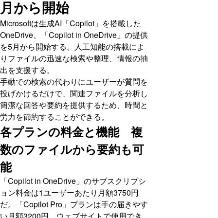
月から開始
Microsoftは生成AI「Copilot」を搭載した
OneDrive、「Copilot in OneDrive」の提供
を5月から開始する。人工知能の搭載によ
りファイルの迅速な検索や整理、情報の抽
出を支援する。
手動での検索の代わりにユーザーが質問を
投げかけるだけで、関連ファイルを分析し
簡潔な回答や要約を提供するため、時間と
労力を節約することができる。
各プランの料金と機能 複
数のファイルから要約も可
能
「Copilot in OneDrive」のサブスクリプシ
ョン料金は1ユーザーあたり月額3750円
だ。「Copilot Pro」プランは手の届きやす
い月額3200円。ウェブサイトで使用でき