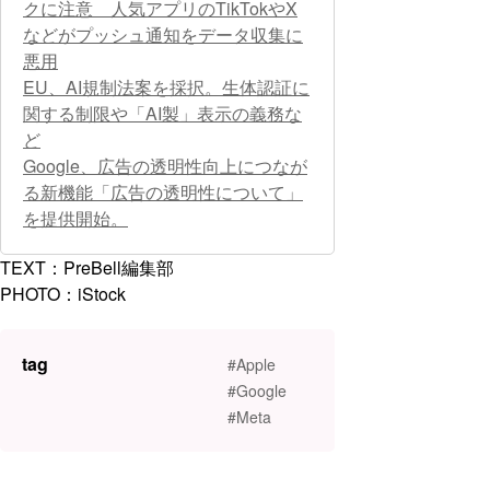
クに注意 人気アプリのTikTokやX
などがプッシュ通知をデータ収集に
悪用
EU、AI規制法案を採択。生体認証に
関する制限や「AI製」表示の義務な
ど
Google、広告の透明性向上につなが
る新機能「広告の透明性について」
を提供開始。
TEXT：PreBell編集部
PHOTO：iStock
tag
#Apple
#Google
#Meta