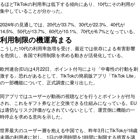
るほどTikTokの利用率は低下する傾向にあり、10代にその利用が
集中していることが分かった。
2024年の見通しでは、20代が33.7%、30代が22.3%、40代が
14.5%、50代が13.7%、60代が10.1%、70代が6.7%となっている。
利用制限の機運高まる
こうした10代の利用率急増を受け、最近では依存による有害影響
を危惧し、各国で利用制限を求める動きが活発化している。
欧州連合(EU)は4月22日、ポイント付与により「中毒性の行動を刺
激する」恐れがあるとして、TikTokの簡易版アプリ「TikTok Lite」
の一部機能について、正式調査に乗り出した。
同アプリではユーザーが動画の視聴などを行うとポイントが付与
され、これをギフト券などと交換できる仕組みになっている。EU
は適切なリスク評価がなされていないとして、運営側に機能の一
時停止を求める意向を示した。
世界最大のユーザー層を抱える中国でも、昨年3月にTikTokが18歳
未満の利用者に対し、1日の使用時間を1時間に制限する措置を講