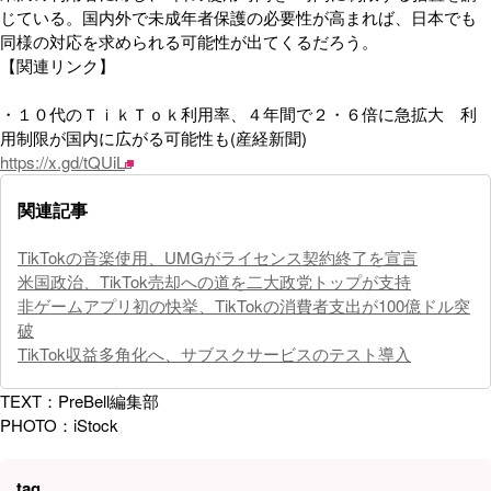
じている。国内外で未成年者保護の必要性が高まれば、日本でも
同様の対応を求められる可能性が出てくるだろう。
【関連リンク】
・１０代のＴｉｋＴｏｋ利用率、４年間で２・６倍に急拡大 利
用制限が国内に広がる可能性も(産経新聞)
https://x.gd/tQUiL
関連記事
TikTokの音楽使用、UMGがライセンス契約終了を宣言
米国政治、TikTok売却への道を二大政党トップが支持
非ゲームアプリ初の快挙、TikTokの消費者支出が100億ドル突
破
TikTok収益多角化へ、サブスクサービスのテスト導入
TEXT：PreBell編集部
PHOTO：iStock
tag