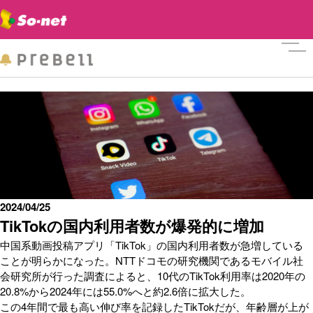
メニ
2024/04/25
TikTokの国内利用者数が爆発的に増加
中国系動画投稿アプリ「TikTok」の国内利用者数が急増している
ことが明らかになった。NTTドコモの研究機関であるモバイル社
会研究所が行った調査によると、10代のTikTok利用率は2020年の
20.8%から2024年には55.0%へと約2.6倍に拡大した。
この4年間で最も高い伸び率を記録したTikTokだが、年齢層が上が