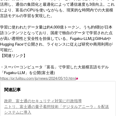
活用し、通信の集団化と最適化によって通信速度も3倍向上。これ
により、富岳のCPUを使いながらも、現実的な時間内での大規模
言語モデルの学習を実現した。
学習に使われたデータ量は約4,000億トークン。うち約6割が日本
語コンテンツとなっており、国産で独自のデータで学習された点
が高い透明性と安全性を担保している。Fugaku-LLMはGitHubや
Hugging Faceで公開され、ライセンスに従えば研究や商用利用が
可能だ。
【関連リンク】
・スーパーコンピュータ「富岳」で学習した大規模言語モデル
「Fugaku-LLM」を公開(富士通)
https://pr.fujitsu.com/jp/news/2024/05/10.html
関連記事
政府、富士通のセキュリティ対策に行政指導
ニトリ、富士通の量子着想技術「デジタルアニーラ」を配送
システムに導入