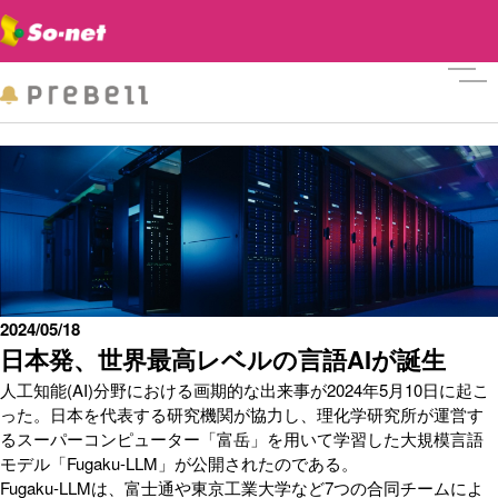
メニ
2024/05/18
日本発、世界最高レベルの言語AIが誕生
人工知能(AI)分野における画期的な出来事が2024年5月10日に起こ
った。日本を代表する研究機関が協力し、理化学研究所が運営す
るスーパーコンピューター「富岳」を用いて学習した大規模言語
モデル「Fugaku-LLM」が公開されたのである。
Fugaku-LLMは、富士通や東京工業大学など7つの合同チームによ