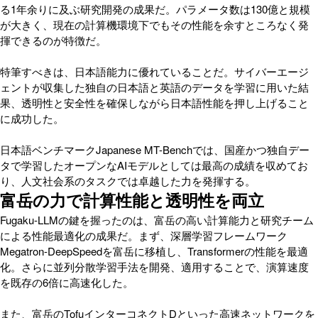
る1年余りに及ぶ研究開発の成果だ。パラメータ数は130億と規模
が大きく、現在の計算機環境下でもその性能を余すところなく発
揮できるのが特徴だ。
特筆すべきは、日本語能力に優れていることだ。サイバーエージ
ェントが収集した独自の日本語と英語のデータを学習に用いた結
果、透明性と安全性を確保しながら日本語性能を押し上げること
に成功した。
日本語ベンチマークJapanese MT-Benchでは、国産かつ独自デー
タで学習したオープンなAIモデルとしては最高の成績を収めてお
り、人文社会系のタスクでは卓越した力を発揮する。
富岳の力で計算性能と透明性を両立
Fugaku-LLMの鍵を握ったのは、富岳の高い計算能力と研究チーム
による性能最適化の成果だ。まず、深層学習フレームワーク
Megatron-DeepSpeedを富岳に移植し、Transformerの性能を最適
化。さらに並列分散学習手法を開発、適用することで、演算速度
を既存の6倍に高速化した。
また、富岳のTofuインターコネクトDといった高速ネットワークを