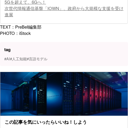
5Gを超えて、6Gへ！
次世代情報通信基盤「IOWN」、政府から大規模な支援を受け
進展
TEXT：PreBell編集部
PHOTO：iStock
tag
#AI
#人工知能
#言語モデル
この記事を気にいったらいいね！しよう