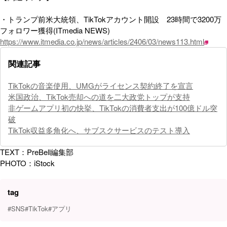
・トランプ前米大統領、TikTokアカウント開設 23時間で3200万
フォロワー獲得(ITmedia NEWS)
https://www.itmedia.co.jp/news/articles/2406/03/news113.html
関連記事
TikTokの音楽使用、UMGがライセンス契約終了を宣言
米国政治、TikTok売却への道を二大政党トップが支持
非ゲームアプリ初の快挙、TikTokの消費者支出が100億ドル突
破
TikTok収益多角化へ、サブスクサービスのテスト導入
TEXT：PreBell編集部
PHOTO：iStock
tag
#SNS
#TikTok
#アプリ