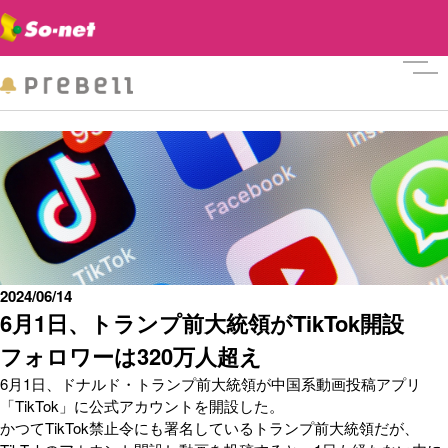
メニ
2024/06/14
6月1日、トランプ前大統領がTikTok開設
フォロワーは320万人超え
6月1日、ドナルド・トランプ前大統領が中国系動画投稿アプリ
「TikTok」に公式アカウントを開設した。
かつてTikTok禁止令にも署名しているトランプ前大統領だが、