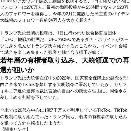
TikTokのアカウント開設し動画を投稿すると、1日も経たない内に
フォロワーは270万人。最初の動画投稿から23時間でなんと320万
人のフォロワーを獲得し、今年の2月に開設した民主党のバイデン
大統領のフォロワー数約34万人を大きく超えた。
トランプ氏の最初の投稿は、1日に行われた総合格闘技団体
「UFC」観戦の動画だ。UFCのCEOであるダナ・ホワイトがスー
ツに身を包んだトランプ氏を紹介するところから、イベント会場
で試合を楽しみ集まった観客と触れ合う様子が続く。
若年層の有権者取り込み、大統領選での再
選が狙いか
トランプ氏は大統領在任中の2022年、国家安全保障上の懸念を理
由に全米でTikTokを禁止する大統領令に署名していたが、カリフ
ォルニア週の連邦地裁は言論の自由への懸念を理由に、同命令を
差し止める判断を下していた。
全米では20代を中心に1億7千万人が利用しているTikTok。TikTok
の規制に取り組んでいたトランプ氏も、若者の有権者の取り込み
を狙って方針を転換したようだ。
【関連リンク】