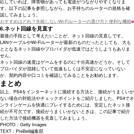
応していれば、障害物があっても電波がつながりやすくなりま
す。以下の記事を参照しながら、お手持ちのルーターの規格を確
認してみましょう。
おすすめはどれ？失敗しないWi-Fiルーターの選び方と便利な機能
6.ネット回線を見直す
最後の手段として考えたいことが、ネット回線の見直しです。
LANケーブルやWi-Fiルーターが最新のものだったとしても、大も
ととなるネット回線やプロバイダが低速ではどうしようもありま
せん。
ネット回線の速度はゲームをするのに十分高速かどうか。そして
プロバイダが混雑していて低速もしくは不安定になっていない
か、契約内容や口コミを確認してみることをお勧めします。
まとめ
以上、PS4をインターネットに接続する方法と、接続がうまくいか
ない場合の対処法やチェックポイントをご紹介しました。PS4でオ
ンラインゲームを快適にプレイするためには、安定したネット接
続が不可欠です。接続がうまくいかないときは、この記事で紹介
した方法で接続機器を見直してみましょう。
PHOTO：Getty Images
TEXT：PreBell編集部