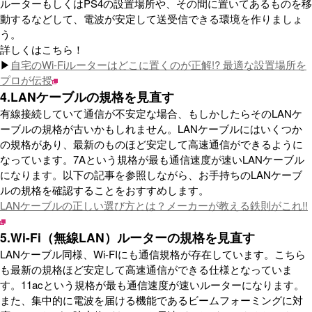
ルーターもしくはPS4の設置場所や、その間に置いてあるものを移
動するなどして、電波が安定して送受信できる環境を作りましょ
う。
詳しくはこちら！
▶
自宅のWi-Fiルーターはどこに置くのが正解!? 最適な設置場所を
プロが伝授
4.LANケーブルの規格を見直す
有線接続していて通信が不安定な場合、もしかしたらそのLANケ
ーブルの規格が古いかもしれません。LANケーブルにはいくつか
の規格があり、最新のものほど安定して高速通信ができるように
なっています。7Aという規格が最も通信速度が速いLANケーブル
になります。以下の記事を参照しながら、お手持ちのLANケーブ
ルの規格を確認することをおすすめします。
LANケーブルの正しい選び方とは？メーカーが教える鉄則がこれ!!
5.Wi-Fi（無線LAN）ルーターの規格を見直す
LANケーブル同様、Wi-FIにも通信規格が存在しています。こちら
も最新の規格ほど安定して高速通信ができる仕様となっていま
す。11acという規格が最も通信速度が速いルーターになります。
また、集中的に電波を届ける機能であるビームフォーミングに対