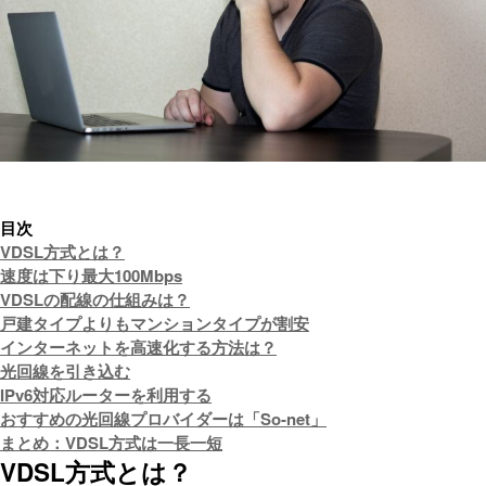
目次
VDSL方式とは？
速度は下り最大100Mbps
VDSLの配線の仕組みは？
戸建タイプよりもマンションタイプが割安
インターネットを高速化する方法は？
光回線を引き込む
IPv6対応ルーターを利用する
おすすめの光回線プロバイダーは「So-net」
まとめ：VDSL方式は一長一短
VDSL方式とは？