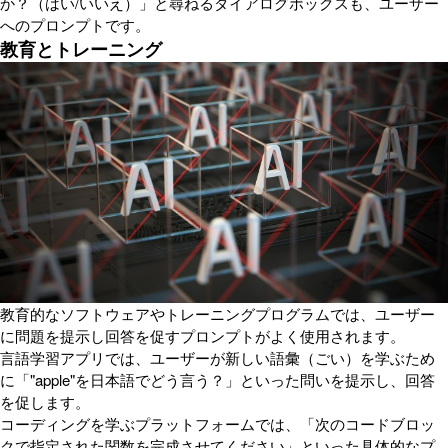
か？（はい/いいえ）」と尋ねるダイアログボックスも、ユーザー
へのプロンプトです。
教育とトレーニング
教育的なソフトウェアやトレーニングプログラムでは、ユーザー
に問題を提示し回答を促すプロンプトがよく使用されます。
言語学習アプリでは、ユーザーが新しい語彙（ごい）を学ぶため
に「"apple"を日本語でどう言う？」といった問いを提示し、回答
を促します。
コーディングを学ぶプラットフォームでは、「次のコードブロッ
クで指定された関数を完成させてください」といった具体的なプ