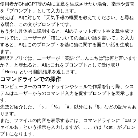
使用者がChatGPT等のAIに文章を生成させたい場合、指示や質問
を「プロンプト」として入力します。
例えば、AIに対して「天気予報の概要を教えてください」と尋ね
る場合、この文がプロンプトです。
もう少し具体的に説明すると、AIのチャットボットや文章生成ツ
ールでは、ユーザーが「猫についての面白い話を書いて」と入力
すると、AIはこのプロンプトを基に猫に関する面白い話を生成し
ます。
翻訳アプリでは、ユーザーが「英語で"こんにちは"は何と言います
か？」と尋ねると、AIはこれをプロンプトとして受け取り
「Hello」という翻訳結果を返します。
コマンドラインでの操作
コンピューターのコマンドラインやシェルで作業を行う際、シス
テムはユーザーからのコマンド入力を促すプロンプトを表示しま
す。
先ほど紹介した、「>」「%」「#」以外にも「$」などの記号もあ
ります。
また、ファイルの内容を表示するには、コマンドラインに「cat フ
ァイル名」という指示を入力しますが、ここでは「cat」がプロン
プトになります。