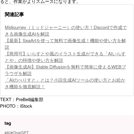
ると、作業がよりスムーズになります。
関連記事
Midjourney（ミッドジャーニー）の使い方！Discordで作成で
きる画像生成AIを解説
【最新】SeaArtを使って無料で画像生成！機能や使い方を解
説
【商用可】いらすとや風のイラスト生成ができる「AIいらす
とや」の特徴や使い方を解説
【画像生成AI】Stable Diffusionを無料で簡単に使えるWEBブ
ラウザを解説
「AIのべりすと」とは？小説生成AIツールの使い方とお絵か
き機能を徹底解説！
TEXT：PreBell編集部
PHOTO：iStock
tag
#AI
#ChatGPT