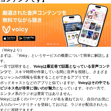
（Voicyより）
まずは、「Voicy」というサービスの概要について簡単に解説しま
す。
一言で説明すると、
Voicyは最近巷で話題となっている音声コンテ
ンツ
で、スキマ時間や作業している間に音声を視聴し、さまざま
なジャンルの情報を収集することができるアプリです。
ポッドキャストなどのアプリと似ていますが、
Voicyはその中でも
ビジネス色が非常に強いのが魅力
となっています。その一方で、
エンタメ系のラジオは豊富ではありません。
Voicyには多くのパーソナリティが名を連ねており、自分のお気に
入りのパーソナリティを登録しておけば、ラジオが配信されたら
すぐに視聴できます。