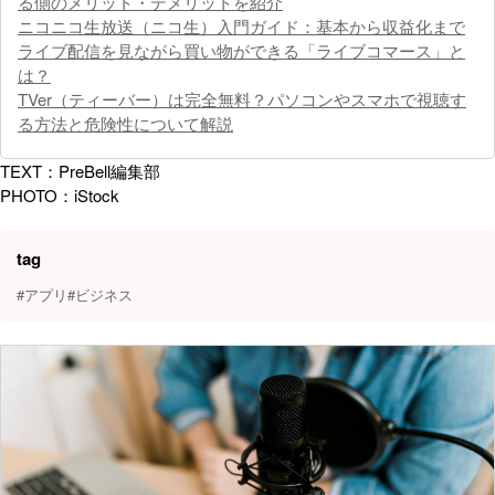
る側のメリット・デメリットを紹介
ニコニコ生放送（ニコ生）入門ガイド：基本から収益化まで
ライブ配信を見ながら買い物ができる「ライブコマース」と
は？
TVer（ティーバー）は完全無料？パソコンやスマホで視聴す
る方法と危険性について解説
TEXT：PreBell編集部
PHOTO：iStock
tag
#アプリ
#ビジネス