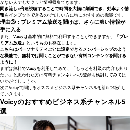
がない人でもサクッと情報収集できます。
聞き流し×倍速視聴することで時間を大幅に削減でき、効率よく情
報をインプットできる
ので忙しい方に特におすすめの機能です。
理由③：プレミアム放送を聞けば、さらに濃い情報が
手に入る
また、Voicyは基本的に無料で利用することができますが、
「プレ
ミアム放送」
というものも存在します。
こちらはパーソナリティごとに設定できるメンバーシップのよう
な機能で、無料では聞くことができない有料コンテンツを聞ける
ように！
まずは無料でVoicyを利用してみて、「もっと有料級の内容も知り
たい」と思われた方は有料チャンネルへの登録も検討してみては
いかがでしょうか。
次にVoicyで聞けるオススメビジネス系チャンネルを計5つ紹介し
ていきます。
Voicyのおすすめビジネス系チャンネル5
選