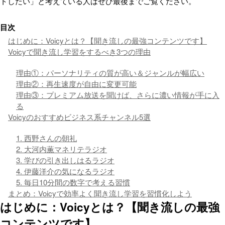
トしたい」と考えている人はぜひ最後までご覧ください。
目次
はじめに：Voicyとは？【聞き流しの最強コンテンツです】
Voicyで聞き流し学習をするべき3つの理由
理由①：パーソナリティの質が高い＆ジャンルが幅広い
理由②：再生速度が自由に変更可能
理由③：プレミアム放送を聞けば、さらに濃い情報が手に入
る
Voicyのおすすめビジネス系チャンネル5選
1. 西野さんの朝礼
2. 大河内薫マネリテラジオ
3. 学びの引き出しはるラジオ
4. 伊藤洋介の気になるラジオ
5. 毎日10分間の数字で考える習慣
まとめ：Voicyで効率よく聞き流し学習を習慣化しよう
はじめに：Voicyとは？【聞き流しの最強
コンテンツです】