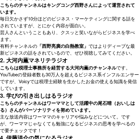
こちらのチャンネルはキングコング西野さんによって運営されて
います。
毎日欠かさず10分ほどのビジネス・マーケティングに関する話を
されていますが、とにかく内容が面白い。
芸人さんということもあり、クスッと笑いながらビジネスを学べ
ます。
有料チャンネルの
「西野亮廣の白熱教室」
ではよりディープな最
新ビジネスの話をされているので、ぜひ視聴してみてください。
2. 大河内薫マネリテラジオ
こちらは税理士事務所を経営する大河内薫のチャンネル
です。
YouTubeの登録者数も30万人を超えるビジネス系インフルエンサー
ですが、Voicyでは税理士経験を生かしたお金の使える知識を発信
しています。
3. 学びの引き出しはるラジオ
こちらのチャンネルはワーママとして活躍中の尾石晴（おいしは
る）さんがパーソナリティを努めています。
主な放送内容はワーママのキャリアや悩みなどについて。です
が、ワーママじゃなくても勉強になるビジネスの思考を学べるの
で要チェックです！
4. 伊藤洋介の気になるラジオ