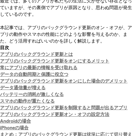
最近では、多くのアプリが私たちの生活に欠かせない存在となっ
ていますが、その裏側でアプリが原因となり、思わぬ問題が発生
しているのです。
本記事では、アプリのバックグラウンド更新のオン・オフが、ア
プリの動作やスマホの性能にどのような影響を与えるのか、ま
た、どう活用すればいいのかを詳しく解説します。
目次
アプリのバックグラウンド更新とは
アプリのバックグラウンド更新をオンにするメリット
常にアプリの最新の情報を受け取れる
データの自動同期と保護に役立つ
アプリのバックグラウンド更新をオンにした場合のデメリット
データ通信量が増える
バッテリーの消耗が激しくなる
スマホの動作が重たくなる
アプリのバックグラウンド更新を制限すると問題が出るアプリ
アプリのバックグラウンド更新オン・オフの設定方法
Androidの場合
iPhoneの場合
まとめ：アプリのバックグラウンド更新は状況に応じて切り替え