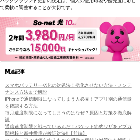
バックグラウンド更新の設定は、個人の使用環境や優先度に応じ
て柔軟に調整することが大切です。
関連記事
スマホバッテリー劣化の対処法！劣化させない方法・メンテ
ナンス方法まで解説
iPhoneで通信制限になってしまう人必見！アプリ別の通信量
を確認する方法
毎月速度制限になってしまうのはなぜ？原因と対策を徹底解
説
通信速度制限と戦っているんだ！パケット節約ワザをアプガ
関根梓と新井愛瞳が検証対決!!【前編】
マルウェアとは何をするもの？感染の症状と対策法を解説！