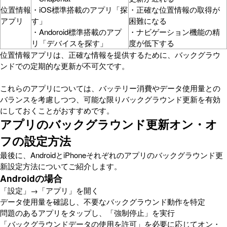
位置情報
・iOS標準搭載のアプリ「探
・正確な位置情報の取得が
アプリ
す」
困難になる
・Andoroid標準搭載のアプ
・ナビゲーション機能の精
リ「デバイスを探す」
度が低下する
位置情報アプリは、正確な情報を提供するために、バックグラウ
ンドでの定期的な更新が不可欠です。
これらのアプリについては、バッテリー消費やデータ使用量との
バランスを考慮しつつ、可能な限りバックグラウンド更新を有効
にしておくことがおすすめです。
アプリのバックグラウンド更新オン・オ
フの設定方法
最後に、AndroidとiPhoneそれぞれのアプリのバックグラウンド更
新設定方法についてご紹介します。
Androidの場合
「設定」→「アプリ」を開く
データ使用量を確認し、不要なバックグラウンド動作を特定
問題のあるアプリをタップし、「強制停止」を実行
「バックグラウンドデータの使用を許可」を必要に応じてオン・