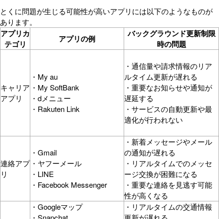
とくに問題が生じる可能性が高いアプリには以下のようなものが
あります。
アプリカ
バックグラウンド更新制限
アプリの例
テゴリ
時の問題
・通信量や請求情報のリア
・My au
ルタイム更新が遅れる
キャリア
・My SoftBank
・重要なお知らせや通知が
アプリ
・dメニュー
遅延する
・Rakuten Link
・サービスの自動更新や最
適化が行われない
・新着メッセージやメール
・Gmail
の通知が遅れる
連絡アプ
・ヤフーメール
・リアルタイムでのメッセ
リ
・LINE
ージ交換が困難になる
・Facebook Messenger
・重要な連絡を見逃す可能
性が高くなる
・Googleマップ
・リアルタイムの交通情報
・Snapchat
更新が遅れる