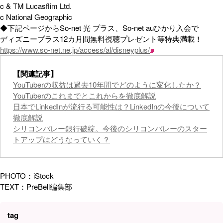
c & TM Lucasflim Ltd.
c National Geographic
◆下記ページからSo-net 光 プラス、So-net auひかり入会で
ディズニープラス12カ月間無料視聴プレゼント等特典満載！
https://www.so-net.ne.jp/access/al/disneyplus/
【関連記事】
YouTuberの収益は過去10年間でどのように変化したか？
YouTuberのこれまでとこれからを徹底解説
日本でLinkedInが流行る可能性は？LinkedInの今後について
徹底解説
​シリコンバレー銀行破綻。今後のシリコンバレーのスター
トアップはどうなっていく？
PHOTO：iStock
TEXT：PreBell編集部
tag