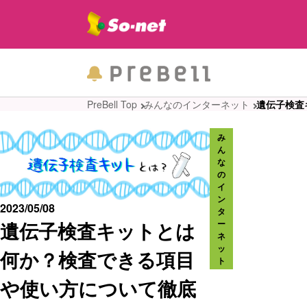
PreBell Top
みんなのインターネット
遺伝子検査
み
ん
な
の
イ
ン
2023/05/08
タ
遺伝子検査キットとは
ー
ネ
ッ
何か？検査できる項目
ト
や使い方について徹底