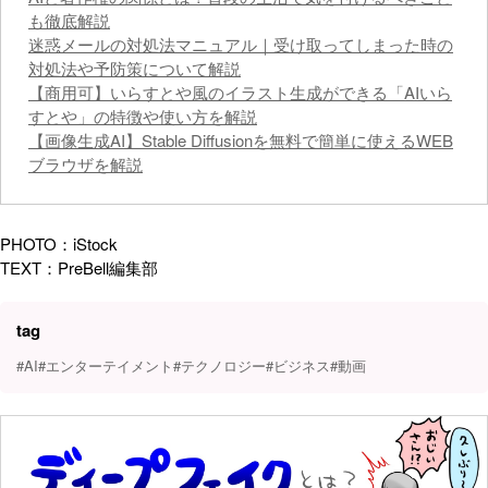
も徹底解説
迷惑メールの対処法マニュアル｜受け取ってしまった時の
対処法や予防策について解説
【商用可】いらすとや風のイラスト生成ができる「AIいら
すとや」の特徴や使い方を解説
【画像生成AI】Stable Diffusionを無料で簡単に使えるWEB
ブラウザを解説
PHOTO：iStock
TEXT：PreBell編集部
tag
#AI
#エンターテイメント
#テクノロジー
#ビジネス
#動画