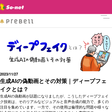
メニ
2023/11/27
生成AIの偽動画とその対策｜ディープフェ
イクとは？
生成AIの偽動画が話題になりましたが、こうしたディープフェイ
ク技術は、そのリアルなビジュアルと音声合成の能力で、多くの
注目を集めています。一方で、その使用は倫理的な問題や様々な