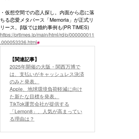
・仮想空間での恋人探し。内面から恋に落
ちる恋愛メタバース「Memoria」が正式リ
リース。β版では婚約事例も(PR TIMES)
https://prtimes.jp/main/html/rd/p/000000011
.000053336.html
【関連記事】
2025年開催の大阪・関西万博で
は、支払いがキャッシュレス決済
のみと発表。
Apple、地球環境負荷軽減に向け
た新たな目標を発表。
TikTok運営会社が提供する
「Lemon8」、人気が高まってい
る理由は？