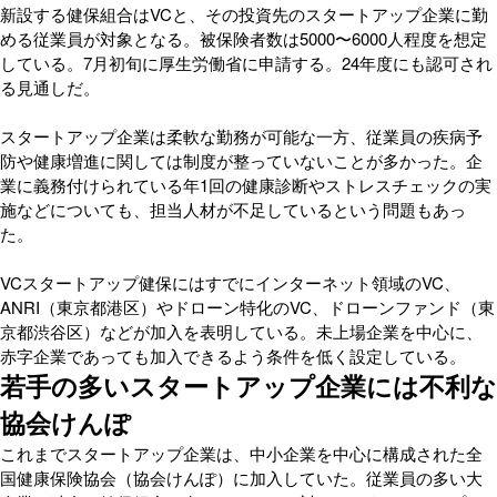
新設する健保組合はVCと、その投資先のスタートアップ企業に勤
める従業員が対象となる。被保険者数は5000〜6000人程度を想定
している。7月初旬に厚生労働省に申請する。24年度にも認可され
る見通しだ。
スタートアップ企業は柔軟な勤務が可能な一方、従業員の疾病予
防や健康増進に関しては制度が整っていないことが多かった。企
業に義務付けられている年1回の健康診断やストレスチェックの実
施などについても、担当人材が不足しているという問題もあっ
た。
VCスタートアップ健保にはすでにインターネット領域のVC、
ANRI（東京都港区）やドローン特化のVC、ドローンファンド（東
京都渋谷区）などが加入を表明している。未上場企業を中心に、
赤字企業であっても加入できるよう条件を低く設定している。
若手の多いスタートアップ企業には不利な
協会けんぽ
これまでスタートアップ企業は、中小企業を中心に構成された全
国健康保険協会（協会けんぽ）に加入していた。従業員の多い大