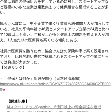
企業は独自の健保組合を有しているのに対し、スタートアップな
ど規模の小さな企業は複数集まって健保組合を構成することが多
い。
協会けんぽには、中小企業で働く従業員ら約4000万人が加入して
いる。社員の平均年齢は46歳とスタートアップ企業の34歳と比べ
て10歳以上も高い。年齢が上がると健康上の問題を抱える人が増
え、1人当たりの医療費も高くなる傾向にある。
社員の医療費を賄うため、協会けんぽの保険料率は高く設定され
ており、比較的若い世代で構成されるスタートアップ企業にとっ
ては負担が大きかった。
【関連リンク】
・「健保とは何か」新興が問う（日本経済新聞）
https://www.nikkei.com/article/DGKKZO72403750Q3A630C2TB000
0/
【関連記事】
AIスタートアップSparticle、5億円以上の資金調達を達成