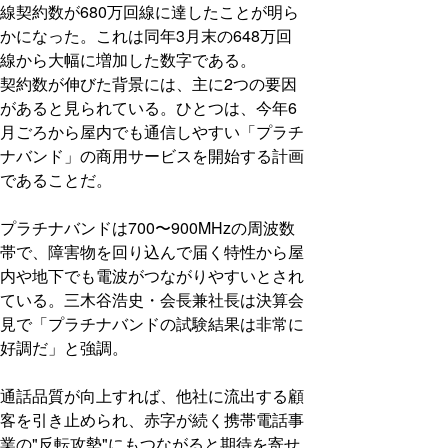
線契約数が680万回線に達したことが明ら
かになった。これは同年3月末の648万回
線から大幅に増加した数字である。
契約数が伸びた背景には、主に2つの要因
があると見られている。ひとつは、今年6
月ごろから屋内でも通信しやすい「プラチ
ナバンド」の商用サービスを開始する計画
であることだ。
プラチナバンドは700〜900MHzの周波数
帯で、障害物を回り込んで届く特性から屋
内や地下でも電波がつながりやすいとされ
ている。三木谷浩史・会長兼社長は決算会
見で「プラチナバンドの試験結果は非常に
好調だ」と強調。
通話品質が向上すれば、他社に流出する顧
客を引き止められ、赤字が続く携帯電話事
業の"反転攻勢"にもつながると期待を寄せ