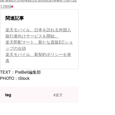
1.html
関連記事
楽天モバイル、日本を訪れる外国人
旅行者向けサービスを開始。
楽天即配マート、新たな直販ECショ
ップの台頭
楽天モバイル、新契約ポリシーを発
表
TEXT：PreBell編集部
PHOTO：iStock
tag
#楽天