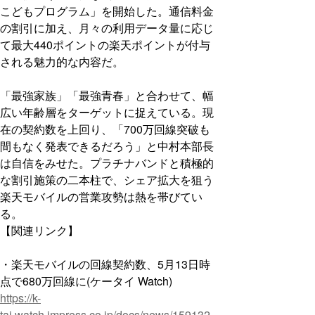
こどもプログラム」を開始した。通信料金
の割引に加え、月々の利用データ量に応じ
て最大440ポイントの楽天ポイントが付与
される魅力的な内容だ。
「最強家族」「最強青春」と合わせて、幅
広い年齢層をターゲットに捉えている。現
在の契約数を上回り、「700万回線突破も
間もなく発表できるだろう」と中村本部長
は自信をみせた。プラチナバンドと積極的
な割引施策の二本柱で、シェア拡大を狙う
楽天モバイルの営業攻勢は熱を帯びてい
る。
【関連リンク】
・楽天モバイルの回線契約数、5月13日時
点で680万回線に(ケータイ Watch)
https://k-
tai.watch.impress.co.jp/docs/news/159132