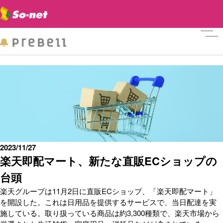
メニ
2023/11/27
楽天即配マート、新たな直販ECショップの
台頭
楽天グループは11月2日に直販ECショップ、「楽天即配マート」
を開設した。これは日用品を提供するサービスで、当日配達を実
施している。取り扱っている商品は約3,300種類で、楽天市場から