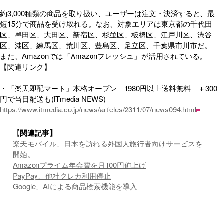
約3,000種類の商品を取り扱い、ユーザーは注文・決済すると、最
短15分で商品を受け取れる。なお、対象エリアは東京都の千代田
区、墨田区、大田区、新宿区、杉並区、板橋区、江戸川区、渋谷
区、港区、練馬区、荒川区、豊島区、足立区、千葉県市川市だ。
また、Amazonでは「Amazonフレッシュ」が活用されている。
【関連リンク】
・「楽天即配マート」本格オープン 1980円以上送料無料 ＋300
円で当日配送も(ITmedia NEWS)
https://www.itmedia.co.jp/news/articles/2311/07/news094.html
【関連記事】
楽天モバイル、日本を訪れる外国人旅行者向けサービスを
開始。
Amazonプライム年会費を月100円値上げ
PayPay、他社クレカ利用停止
Google、AIによる商品検索機能を導入