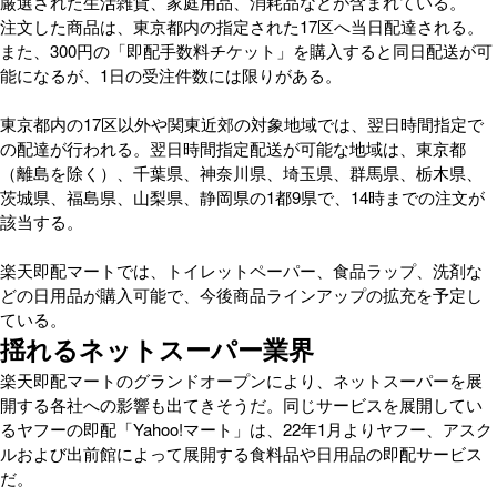
厳選された生活雑貨、家庭用品、消耗品などが含まれている。
注文した商品は、東京都内の指定された17区へ当日配達される。
また、300円の「即配手数料チケット」を購入すると同日配送が可
能になるが、1日の受注件数には限りがある。
東京都内の17区以外や関東近郊の対象地域では、翌日時間指定で
の配達が行われる。翌日時間指定配送が可能な地域は、東京都
（離島を除く）、千葉県、神奈川県、埼玉県、群馬県、栃木県、
茨城県、福島県、山梨県、静岡県の1都9県で、14時までの注文が
該当する。
楽天即配マートでは、トイレットペーパー、食品ラップ、洗剤な
どの日用品が購入可能で、今後商品ラインアップの拡充を予定し
ている。
揺れるネットスーパー業界
楽天即配マートのグランドオープンにより、ネットスーパーを展
開する各社への影響も出てきそうだ。同じサービスを展開してい
るヤフーの即配「Yahoo!マート」は、22年1月よりヤフー、アスク
ルおよび出前館によって展開する食料品や日用品の即配サービス
だ。