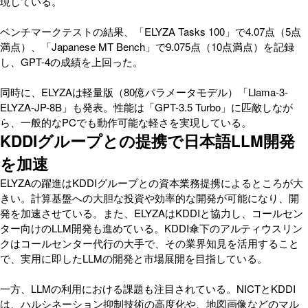
現している。
ベンチマークテストの結果、「ELYZA Tasks 100」で4.07点（5点
満点）、「Japanese MT Bench」で9.075点（10点満点）を記録
し、GPT-4の成績を上回った。
同時に、ELYZAは軽量版（80億パラメータモデル）「Llama-3-
ELYZA-JP-8B」も発表。性能は「GPT-3.5 Turbo」に匹敵しなが
ら、一般的なPCでも動作可能な軽さを実現している。
KDDIグループとの提携で日本語LLM開発
を加速
ELYZAの躍進はKDDIグループとの資本業務提携によるところが大
きい。計算基盤への大胆な投資や効率的な開発が可能になり、開
発を加速させている。また、ELYZAはKDDIと協力し、コールセン
ター向けのLLM開発も進めている。KDDI傘下のアルティウスリン
クはコールセンター代行の大手で、その業界知見を活用すること
で、実用に即したLLMの開発と市場展開を目指している。
一方、LLMの利用における課題も注目されている。NICTとKDDI
は、ハルシネーション抑制技術の高度化や、地図画像などのマル