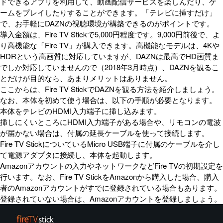
ドできるアプリを利用して、動画配信サービスを楽しんだり、ゲ
ームをプレイしたりすることができます。「テレビに挿すだけ」
で、お手軽にDAZNの視聴環境が構築できるのがポイントです。
導入金額は、Fire TV Stickで5,000円程度です。9,000円前後で、よ
り高機能な「Fire TV」が購入できます。高機能なモデルは、4Kや
HDRという高画質に対応していますが、DAZNは最高でHD画質ま
でしか対応していませんので（2018年3月時点）、DAZNを観るこ
とだけが目的なら、あまりメリットはありません。
ここからは、Fire TV StickでDAZNを観る方法を紹介しましょう。
なお、本体を初めて使う場合は、以下の手順が必要となります。
本体をテレビのHDMI入力端子に挿し込みます。
挿しにくいところにHDMI入力端子がある場合や、リモコンの電波
が届かない場合は、付属の延長ケーブルを使って接続します。
Fire TV StickについているMicro USB端子に付属のケーブルを介し
て電源アダプタに接続し、本体を起動します。
Amazonアカウントの入力やネットワークなどFire TVの初期設定を
行います。なお、Fire TV StickをAmazonから購入した場合、購入
者のAmazonアカウントがすでに登録されている場合もあります。
登録されていない場合は、Amazonアカウントを登録しましょう。