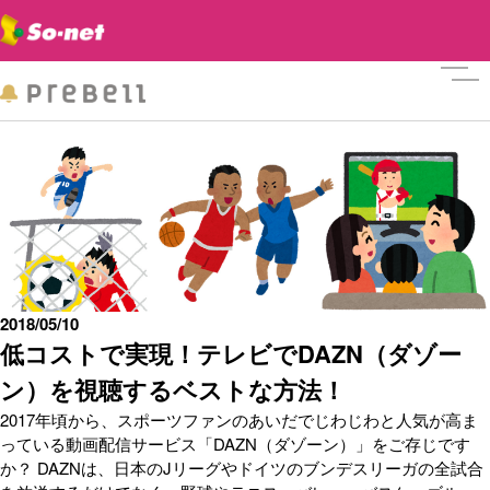
メニ
2018/05/10
低コストで実現！テレビでDAZN（ダゾー
ン）を視聴するベストな方法！
2017年頃から、スポーツファンのあいだでじわじわと人気が高ま
っている動画配信サービス「DAZN（ダゾーン）」をご存じです
か？ DAZNは、日本のJリーグやドイツのブンデスリーガの全試合