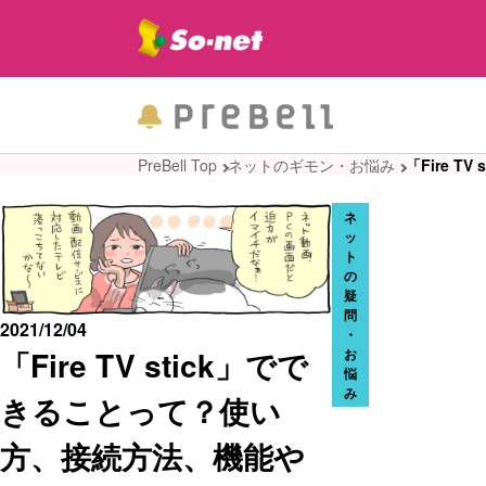
PreBell Top
ネットのギモン・お悩み
「Fire 
ネ
ッ
ト
の
疑
問
2021/12/04
・
「Fire TV stick」でで
お
悩
み
きることって？使い
方、接続方法、機能や