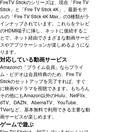
FireTV Stickのシリーズは、現在「Fire TV
Stick」と「Fire TV Stick 4K」、最新モデ
ルの「Fire TV Stick 4K Max」の3種類がラ
インナップされています。これらをテレビ
のHDMI端子に挿し、ネットに接続するこ
とで、ネット経由でさまざまな動画サービ
スやアプリケーションが楽しめるようにな
ります。
対応している動画サービス
Amazonの「プライム会員」ならプライ
ム・ビデオは会員特典のため、Fire TV
Stickのセットアップを完了すれば、すぐ
に映画やドラマを視聴できます。もちろん
その他にもAmazon以外のHulu、NetFlix、
dTV、DAZN、AbemaTV、YouTube、
TVerなど、基本無料で利用できる主要な動
画サービスが楽しめます。
ゲームで遊ぶ
Fire TV Stickは、対応しているゲームソフ