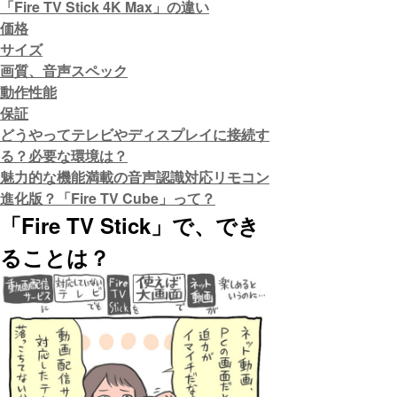
「Fire TV Stick 4K Max」の違い
価格
サイズ
画質、音声スペック
動作性能
保証
どうやってテレビやディスプレイに接続す
る？必要な環境は？
魅力的な機能満載の音声認識対応リモコン
進化版？「Fire TV Cube」って？
「Fire TV Stick」で、でき
ることは？