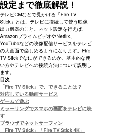
設定まで徹底解説！
テレビCMなどで見かける「Fire TV
Stick」とは、テレビに接続して使う映像
出力機器のこと。ネット設定を行えば、
AmazonプライムビデオやNetflix、
YouTubeなどの映像配信サービスをテレビ
の大画面で楽しめるようになります。Fire
TV Stickでなにができるのか、基本的な使
い方やテレビへの接続方法について説明し
ます。
目次
「Fire TV Stick」で、できることは？
対応している動画サービス
ゲームで遊ぶ
ミラーリングでスマホの画面をテレビに映
す
ブラウザでネットサーフィン
「Fire TV Stick」「Fire TV Stick 4K」