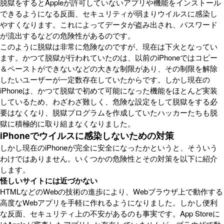
脱獄をするとAppleが許可していないアプリや機能をインストール
できるようになる反面、セキュリティが弱まりウイルスに感染し
やすくなります。これによってデータが盗み出され、パスワード
が流出するなどの危険性があるのです。
このように脱獄は非常に危険なのですが、現在は下火となってい
ます。かつて脱獄が行われていたのは、以前のiPhoneではコピー
＆ペーストができないなどの大きな制限があり、その制限を解除
したいユーザーが一定数存在していたからです。しかし現在の
iPhoneは、かつて脱獄で初めて可能になった機能をほとんど実装
しているため、わざわざ難しく、危険な設定をして脱獄をする必
要はなくなり、脱獄プログラムを作成していたハッカーたちも脱
獄に積極的に取り組まなくなりました。
iPhoneでウイルスに感染しないための対策
しかし現在のiPhoneが完全に安全になったかというと、そういう
わけではありません。いくつかの危険性とその対策を以下に紹介
します。
怪しいサイトには近づかない
HTMLなどのWebの技術の進歩により、Webブラウザ上で動作する
高度なWebアプリを手軽に作れるようになりました。しかし便利
な反面、セキュリティ上の不安があるのも事実です。App Storeに