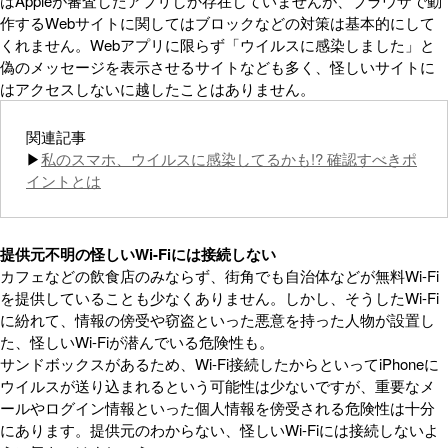
はAppleが審査したアプリしか存在していませんが、ブラウザで動
作するWebサイトに関してはブロックなどの対策は基本的にして
くれません。Webアプリに限らず「ウイルスに感染しました」と
偽のメッセージを表示させるサイトなども多く、怪しいサイトに
はアクセスしないに越したことはありません。
関連記事
▶
私のスマホ、ウイルスに感染してるかも!? 確認すべきポ
イントとは
提供元不明の怪しいWi-Fiには接続しない
カフェなどの飲食店のみならず、街角でも自治体などが無料Wi-Fi
を提供していることも少なくありません。しかし、そうしたWi-Fi
に紛れて、情報の傍受や窃盗といった悪意を持った人物が設置し
た、怪しいWi-Fiが潜んでいる危険性も。
サンドボックスがあるため、Wi-Fi接続したからといってiPhoneに
ウイルスが送り込まれるという可能性は少ないですが、重要なメ
ールやログイン情報といった個人情報を傍受される危険性は十分
にあります。提供元のわからない、怪しいWi-Fiには接続しないよ