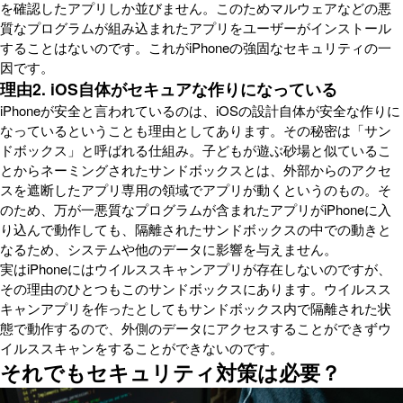
を確認したアプリしか並びません。このためマルウェアなどの悪
質なプログラムが組み込まれたアプリをユーザーがインストール
することはないのです。これがiPhoneの強固なセキュリティの一
因です。
理由2. iOS自体がセキュアな作りになっている
iPhoneが安全と言われているのは、iOSの設計自体が安全な作りに
なっているということも理由としてあります。その秘密は「サン
ドボックス」と呼ばれる仕組み。子どもが遊ぶ砂場と似ているこ
とからネーミングされたサンドボックスとは、外部からのアクセ
スを遮断したアプリ専用の領域でアプリが動くというのもの。そ
のため、万が一悪質なプログラムが含まれたアプリがiPhoneに入
り込んで動作しても、隔離されたサンドボックスの中での動きと
なるため、システムや他のデータに影響を与えません。
実はiPhoneにはウイルススキャンアプリが存在しないのですが、
その理由のひとつもこのサンドボックスにあります。ウイルスス
キャンアプリを作ったとしてもサンドボックス内で隔離された状
態で動作するので、外側のデータにアクセスすることができずウ
イルススキャンをすることができないのです。
それでもセキュリティ対策は必要？