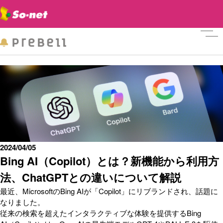
メニ
2024/04/05
Bing AI（Copilot）とは？新機能から利用方
法、ChatGPTとの違いについて解説
最近、MicrosoftのBing AIが「Copilot」にリブランドされ、話題に
なりました。
従来の検索を超えたインタラクティブな体験を提供するBing