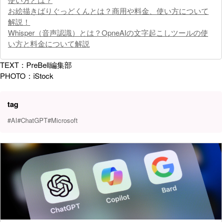
お絵描きばりぐっどくんとは？商用や料金、使い方について
解説！
Whisper（音声認識）とは？OpneAIの文字起こしツールの使
い方と料金について解説
TEXT：PreBell編集部
PHOTO：iStock
tag
#AI
#ChatGPT
#Microsoft