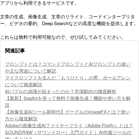
アプリから利用できるサービスです。
文章の生成、画像生成、文章のリライト、コードインタープリタ
ー、ビデオの要約、Deep Searchなどの高度な機能を提供します。
これらは無料で利用可能なので、ぜひ試してみてください。
関連記事
プロンプトとは？コマンドプロンプトとAIプロンプトの違い
や主な用途について解説
マイクロソフトを生んだ「もうひとり」の男、ポールアレン
について徹底解説
AIバブルの崩壊が始まったのか？市場動向の徹底解析
【最新】SeaArtを使って無料で画像生成！機能や使い方を解
説
【画像生成AIツール新時代】グーグルのimageFXとは？使い
方から徹底解説
Adobeの画像生成AIファイヤーフライ（Adobe Firefly）とは？
SOUNDRAW（サウンドロー）入門ガイド｜ AI作曲ツールの
使い方とは？