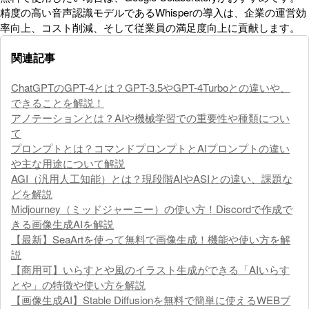
精度の高い音声認識モデルであるWhisperの導入は、企業の運営効
率向上、コスト削減、そして従業員の満足度向上に貢献します。
関連記事
ChatGPTのGPT-4とは？GPT-3.5やGPT-4Turboとの違いや、
できることを解説！
アノテーションとは？AIや機械学習での重要性や種類につい
て
プロンプトとは？コマンドプロンプトとAIプロンプトの違い
や主な用途について解説
AGI（汎用人工知能）とは？現段階AIやASIとの違い、課題な
どを解説
Midjourney（ミッドジャーニー）の使い方！Discordで作成で
きる画像生成AIを解説
【最新】SeaArtを使って無料で画像生成！機能や使い方を解
説
【商用可】いらすとや風のイラスト生成ができる「AIいらす
とや」の特徴や使い方を解説
【画像生成AI】Stable Diffusionを無料で簡単に使えるWEBブ