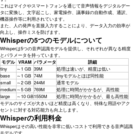
これはマイクやスマートフォンを通じて音声情報をデジタルデー
タに変換し、文字起こし、家電操作、議事録の自動作成、通訳、
機器操作等に利用されています。
また、人の発声を直接入力することにより、データ入力の効率が
向上し、操作ミスを防げます。
Whisperの5つのモデルについて
Whisperは5つの音声認識モデルを提供し、それぞれが異なる精度
とパラメータを持っています。
モデル
VRAM
パラメータ
詳細
tiny
～1 GB
39M
処理は速いが、精度は低い
base
～1 GB
74M
tinyモデルとほぼ同性能
small
～2 GB
244M
通常モデル
medium
～5 GB
769M
処理に時間がかかるが、高性能
large
～10 GB
1550M
処理に時間がかかるが、最も高性能
モデルのサイズが大きいほど精度は高くなり、特殊な用語やアク
セントに対する対応能力も向上します。
Whisperの利用料金
Whisperはその高い性能を非常に低いコストで利用できる音声認識
モデルです。