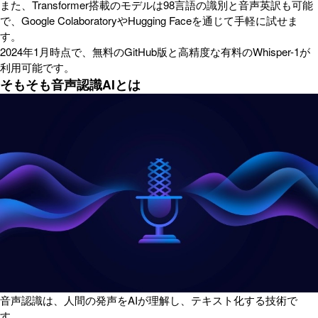
また、Transformer搭載のモデルは98言語の識別と音声英訳も可能
で、Google ColaboratoryやHugging Faceを通じて手軽に試せま
す。
2024年1月時点で、無料のGitHub版と高精度な有料のWhisper-1が
利用可能です。
そもそも音声認識AIとは
音声認識は、人間の発声をAIが理解し、テキスト化する技術で
す。