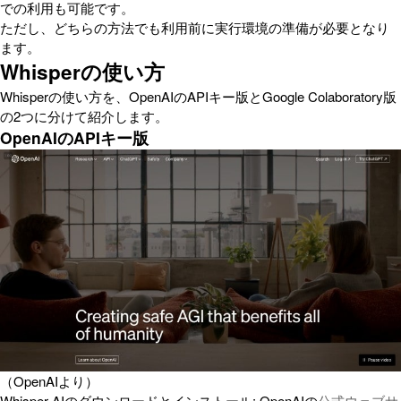
での利用も可能です。
ただし、どちらの方法でも利用前に実行環境の準備が必要となり
ます。
Whisperの使い方
Whisperの使い方を、OpenAIのAPIキー版とGoogle Colaboratory版
の2つに分けて紹介します。
OpenAIのAPIキー版
（OpenAIより）
Whisper AIのダウンロードとインストール: OpenAIの
公式ウェブサ